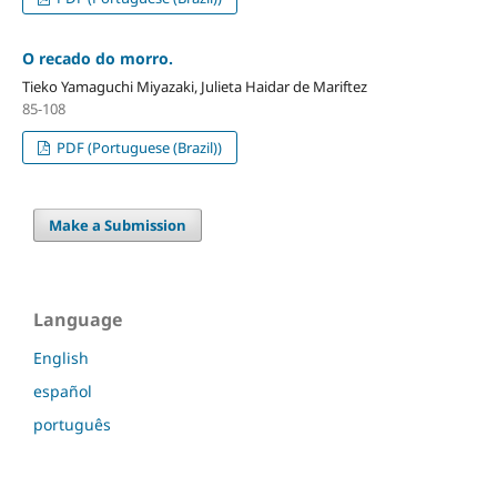
O recado do morro.
Tieko Yamaguchi Miyazaki, Julieta Haidar de Mariftez
85-108
PDF (Portuguese (Brazil))
Make a Submission
Language
English
español
português