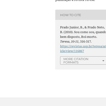
HOW TO CITE
Prado Junior, B., & Prado Neto,
B. (2010). Sou como sou, quand
bem disposto, Boi-morto.
Teresa
,
10-11
, 316-317.
https://revistas.usp.br/teresa/ar
icle/view/116867
MORE CITATION
FORMATS