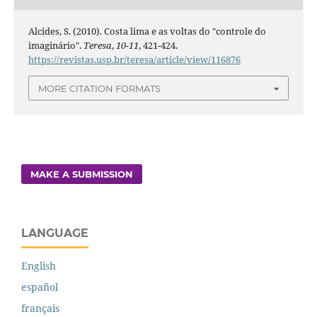
Alcides, S. (2010). Costa lima e as voltas do "controle do
imaginário".
Teresa
,
10-11
, 421-424.
https://revistas.usp.br/teresa/article/view/116876
MORE CITATION FORMATS
MAKE A SUBMISSION
LANGUAGE
English
español
français