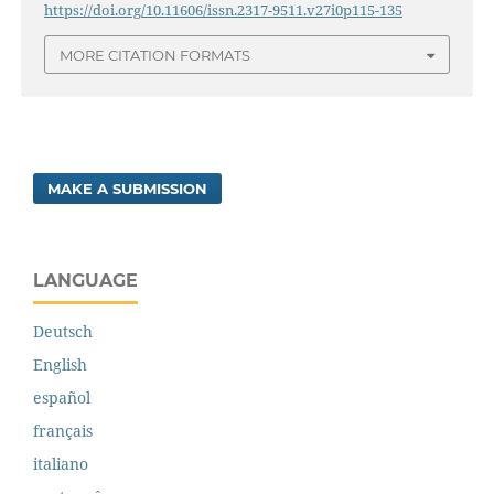
https://doi.org/10.11606/issn.2317-9511.v27i0p115-135
MORE CITATION FORMATS
MAKE A SUBMISSION
LANGUAGE
Deutsch
English
español
français
italiano