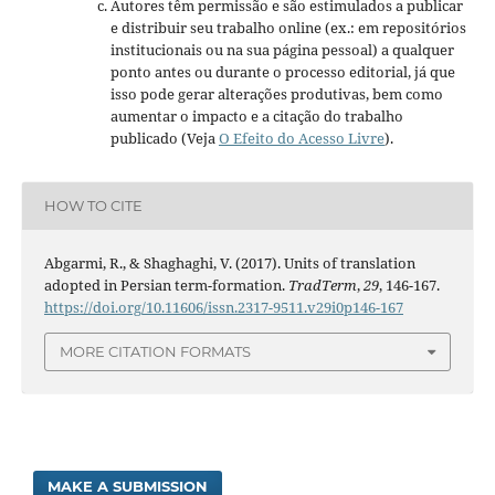
Autores têm permissão e são estimulados a publicar
e distribuir seu trabalho online (ex.: em repositórios
institucionais ou na sua página pessoal) a qualquer
ponto antes ou durante o processo editorial, já que
isso pode gerar alterações produtivas, bem como
aumentar o impacto e a citação do trabalho
publicado (Veja
O Efeito do Acesso Livre
).
HOW TO CITE
Abgarmi, R., & Shaghaghi, V. (2017). Units of translation
adopted in Persian term-formation.
TradTerm
,
29
, 146-167.
https://doi.org/10.11606/issn.2317-9511.v29i0p146-167
MORE CITATION FORMATS
MAKE A SUBMISSION