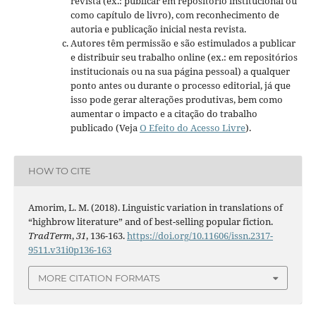
revista (ex.: publicar em repositório institucional ou
como capítulo de livro), com reconhecimento de
autoria e publicação inicial nesta revista.
Autores têm permissão e são estimulados a publicar
e distribuir seu trabalho online (ex.: em repositórios
institucionais ou na sua página pessoal) a qualquer
ponto antes ou durante o processo editorial, já que
isso pode gerar alterações produtivas, bem como
aumentar o impacto e a citação do trabalho
publicado (Veja
O Efeito do Acesso Livre
).
HOW TO CITE
Amorim, L. M. (2018). Linguistic variation in translations of
“highbrow literature” and of best-selling popular fiction.
TradTerm
,
31
, 136-163.
https://doi.org/10.11606/issn.2317-
9511.v31i0p136-163
MORE CITATION FORMATS