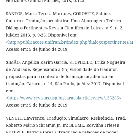
Horizonte: Quintal Edições, 2018, p.123.
SANTOS, Maria Teresa Marques; GOROVITZ, Sabine.
Cultura e Tradução jornalística: Uma Abordagem Teórica.
Diálogos Pertinentes- Revista Científica de Letras. v. 9, n. 2,
jul/dez 2013, p. 9-26. Disponível em:
<
http://publicacoes.unifran.br/index.php/dialogospertinentes/a
Acesso em: 5 de junho de 2019.
SIMÃO, Angélica Karim Garcia. STUPIELLO, Érika Nogueira
de Andrade. Repensando a (in) visibilidade do tradutor:
propostas para o contexto de formação acadêmica em
tradução. Caracol, n.14, São Paulo, jul/dez 2017. Disponível
em:
<
https://www.revistas.usp.br/caracol/article/view/135285
>.
Acesso em: 5 de junho de 2019.
VENUTI, Lawrence. Tradução, Simulacro, Resistência. Trad.
Roberto Mário Schramm Jr. In: BLUME, Rosvitha Friesen;
PETERLE, Patrícia (orgs.). Tradução e relações de poder.