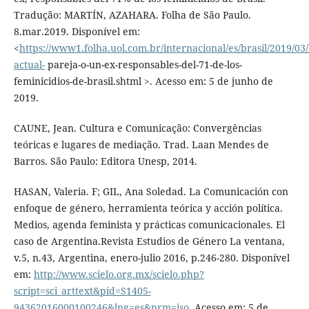
Tradução: MARTÍN, AZAHARA. Folha de São Paulo.
8.mar.2019. Disponível em:
<
https://www1.folha.uol.com.br/internacional/es/brasil/2019/03/
actual-
pareja-o-un-ex-responsables-del-71-de-los-
feminicidios-de-brasil.shtml >. Acesso em: 5 de junho de
2019.
CAUNE, Jean. Cultura e Comunicação: Convergências
teóricas e lugares de mediação. Trad. Laan Mendes de
Barros. São Paulo: Editora Unesp, 2014.
HASAN, Valeria. F; GIL, Ana Soledad. La Comunicación con
enfoque de género, herramienta teórica y acción política.
Medios, agenda feminista y prácticas comunicacionales. El
caso de Argentina.Revista Estudios de Género La ventana,
v.5, n.43, Argentina, enero-julio 2016, p.246-280. Disponível
em:
http://www.scielo.org.mx/scielo.php?
script=sci_arttext&pid=S1405-
94362016000100246&lng=es&nrm=iso
. Acesso em: 5 de