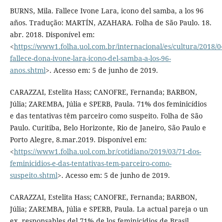
BURNS, Mila. Fallece Ivone Lara, icono del samba, a los 96
años. Tradução: MARTÍN, AZAHARA. Folha de São Paulo. 18.
abr. 2018. Disponível em:
<
https://www1.folha.uol.com.br/internacional/es/cultura/2018/
fallece-dona-ivone-lara-icono-del-samba-a-los-96-
anos.shtml
>. Acesso em: 5 de junho de 2019.
CARAZZAI, Estelita Hass; CANOFRE, Fernanda; BARBON,
Júlia; ZAREMBA, Júlia e SPERB, Paula. 71% dos feminicídios
e das tentativas têm parceiro como suspeito. Folha de São
Paulo. Curitiba, Belo Horizonte, Rio de Janeiro, São Paulo e
Porto Alegre, 8.mar.2019. Disponível em:
<
https://www1.folha.uol.com.br/cotidiano/2019/03/71-dos-
feminicidios-e-das-tentativas-tem-parceiro-como-
suspeito.shtml
>. Acesso em: 5 de junho de 2019.
CARAZZAI, Estelita Hass; CANOFRE, Fernanda; BARBON,
Júlia; ZAREMBA, Júlia e SPERB, Paula. La actual pareja o un
ex, responsables del 71% de los feminicidios de Brasil.