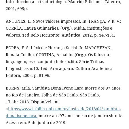
Introducción a la traductología. Madrid: Ediciones Cátedra,
2001, 695p.
ANTUNES, E. Novos valores impressos. In: FRANÇA, V. R. V.;
CORRÊA, Laura Guimarães. (Org.). Mídia, instituições e
valores. 1ed.Belo Horizonte: Autêntica, 2012, p. 147-151.
BORBA, F. S. Léxico e Herança Social. In:MARCHEZAN,
Renata Coelho, CORTINA, Arnaldo. (Org.). Os fatos da
linguagem, esse conjunto heteróclito. Série Trilhas
Linguísticas n.10. 1ed. Araraquara: Cultura Acadêmica
Editora, 2006, p. 81-96.
BURNS, Mila. Sambista Dona Ivone Lara morre aos 97 anos
no Rio de Janeiro. Folha de São Paulo. São Paulo,
17.abr.2018. Disponível em:
<
https://www1.folha.uol.com.br/ilustrada/2018/04/sambista-
dona-ivone-lara-
morre-aos-97-anos-no-rio-de-janeiro.shtml>.
Acesso em: 5 de junho de 2019.