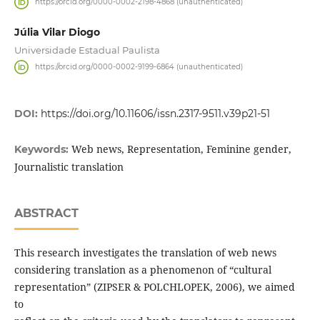
https://orcid.org/0000-0002-2198-4868 (unauthenticated)
Júlia Vilar Diogo
Universidade Estadual Paulista
https://orcid.org/0000-0002-9199-6864 (unauthenticated)
DOI:
https://doi.org/10.11606/issn.2317-9511.v39p21-51
Web news, Representation, Feminine gender,
Keywords:
Journalistic translation
ABSTRACT
This research investigates the translation of web news
considering translation as a phenomenon of “cultural
representation” (ZIPSER & POLCHLOPEK, 2006), we aimed
to