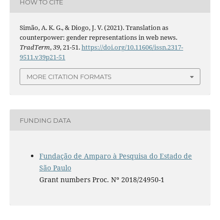
HOW TO CITE
Simão, A. K. G., & Diogo, J. V. (2021). Translation as
counterpower: gender representations in web news.
TradTerm
,
39
, 21-51.
https://doi.org/10.11606/issn.2317-
9511.v39p21-51
MORE CITATION FORMATS
FUNDING DATA
Fundação de Amparo à Pesquisa do Estado de
São Paulo
Grant numbers Proc. Nº 2018/24950-1