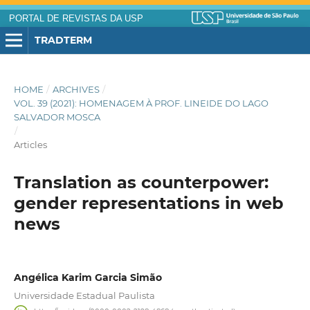
PORTAL DE REVISTAS DA USP
TRADTERM
HOME
/
ARCHIVES
/
VOL. 39 (2021): HOMENAGEM À PROF. LINEIDE DO LAGO
SALVADOR MOSCA
/
Articles
Translation as counterpower:
gender representations in web
news
Angélica Karim Garcia Simão
Universidade Estadual Paulista