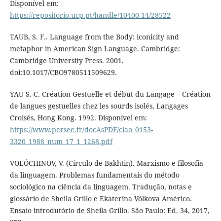
Disponível em:
https://repositorio.ucp.pt/handle/10400.14/28522
TAUB, S. F.. Language from the Body: iconicity and
metaphor in American Sign Language. Cambridge:
Cambridge University Press. 2001.
doi:10.1017/CBO9780511509629.
YAU S.-C. Création Gestuelle et début du Langage – Création
de langues gestuelles chez les sourds isolés, Langages
Croisés, Hong Kong. 1992. Disponível em:
https://www.persee.fr/docAsPDF/clao_0153-
3320_1988_num_17_1_1268.pdf
VOLÓCHINOV, V. (Círculo de Bakhtin). Marxismo e filosofia
da linguagem. Problemas fundamentais do método
sociológico na ciência da linguagem. Tradução, notas e
glossário de Sheila Grillo e Ekaterina Vólkova Américo.
Ensaio introdutório de Sheila Grillo. São Paulo: Ed. 34, 2017,