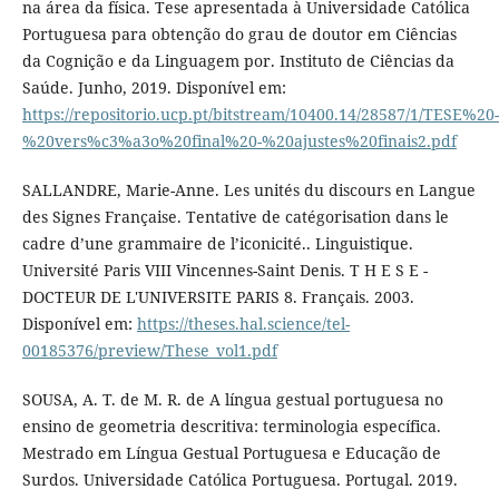
na área da física. Tese apresentada à Universidade Católica
Portuguesa para obtenção do grau de doutor em Ciências
da Cognição e da Linguagem por. Instituto de Ciências da
Saúde. Junho, 2019. Disponível em:
https://repositorio.ucp.pt/bitstream/10400.14/28587/1/TESE%20-
%20vers%c3%a3o%20final%20-%20ajustes%20finais2.pdf
SALLANDRE, Marie-Anne. Les unités du discours en Langue
des Signes Française. Tentative de catégorisation dans le
cadre d’une grammaire de l’iconicité.. Linguistique.
Université Paris VIII Vincennes-Saint Denis. T H E S E -
DOCTEUR DE L'UNIVERSITE PARIS 8. Français. 2003.
Disponível em:
https://theses.hal.science/tel-
00185376/preview/These_vol1.pdf
SOUSA, A. T. de M. R. de A língua gestual portuguesa no
ensino de geometria descritiva: terminologia específica.
Mestrado em Língua Gestual Portuguesa e Educação de
Surdos. Universidade Católica Portuguesa. Portugal. 2019.