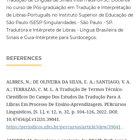
Tradução de Línguas de Sinais InterTrads-UFSC. Docente
no curso de Pós-graduação em Tradução e Interpretação
de Libras-Português no Instituto Superior de Educação de
São Paulo ISESP-Singularidades - São Paulo - SP.
Tradutora e Intérprete de Libras - Língua Brasileira de
Sinais e Guia-Intérprete para Surdocegos.
REFERENCES
ALBRES, N.; DE OLIVEIRA DA SILVA, E. A.; SANTIAGO, V. A.
A.; TERRAZAS, C. M. L. A Tradução De Termos Técnico-
Científicos Do Campo Dos Estudos Da Tradução Para A
Libras Em Processo De Ensino-Aprendizagem. PERcursos
Linguísticos, [S. l.], v. 12, n. 32, p. 104–126, 2022. DOI:
10.47456/pl.v12i31.39041.
https://periodicos.ufes.br/percursos/article/view/39041
.