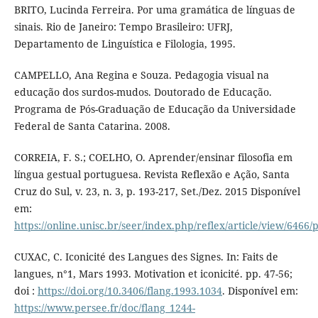
BRITO, Lucinda Ferreira. Por uma gramática de línguas de
sinais. Rio de Janeiro: Tempo Brasileiro: UFRJ,
Departamento de Linguística e Filologia, 1995.
CAMPELLO, Ana Regina e Souza. Pedagogia visual na
educação dos surdos-mudos. Doutorado de Educação.
Programa de Pós-Graduação de Educação da Universidade
Federal de Santa Catarina. 2008.
CORREIA, F. S.; COELHO, O. Aprender/ensinar filosofia em
língua gestual portuguesa. Revista Reflexão e Ação, Santa
Cruz do Sul, v. 23, n. 3, p. 193-217, Set./Dez. 2015 Disponível
em:
https://online.unisc.br/seer/index.php/reflex/article/view/6466/
CUXAC, C. Iconicité des Langues des Signes. In: Faits de
langues, n°1, Mars 1993. Motivation et iconicité. pp. 47-56;
doi :
https://doi.org/10.3406/flang.1993.1034
. Disponível em:
https://www.persee.fr/doc/flang_1244-