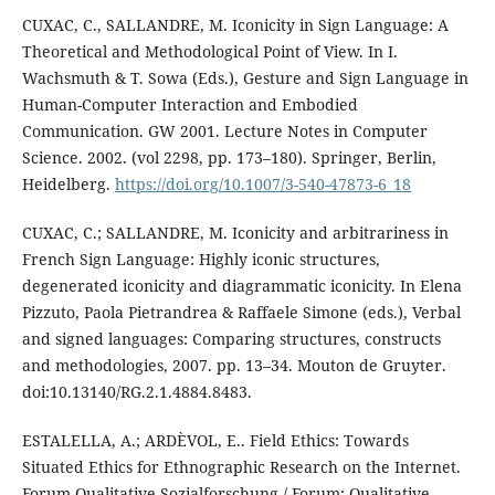
CUXAC, C., SALLANDRE, M. Iconicity in Sign Language: A
Theoretical and Methodological Point of View. In I.
Wachsmuth & T. Sowa (Eds.), Gesture and Sign Language in
Human-Computer Interaction and Embodied
Communication. GW 2001. Lecture Notes in Computer
Science. 2002. (vol 2298, pp. 173–180). Springer, Berlin,
Heidelberg.
https://doi.org/10.1007/3-540-47873-6_18
CUXAC, C.; SALLANDRE, M. Iconicity and arbitrariness in
French Sign Language: Highly iconic structures,
degenerated iconicity and diagrammatic iconicity. In Elena
Pizzuto, Paola Pietrandrea & Raffaele Simone (eds.), Verbal
and signed languages: Comparing structures, constructs
and methodologies, 2007. pp. 13–34. Mouton de Gruyter.
doi:10.13140/RG.2.1.4884.8483.
ESTALELLA, A.; ARDÈVOL, E.. Field Ethics: Towards
Situated Ethics for Ethnographic Research on the Internet.
Forum Qualitative Sozialforschung / Forum: Qualitative