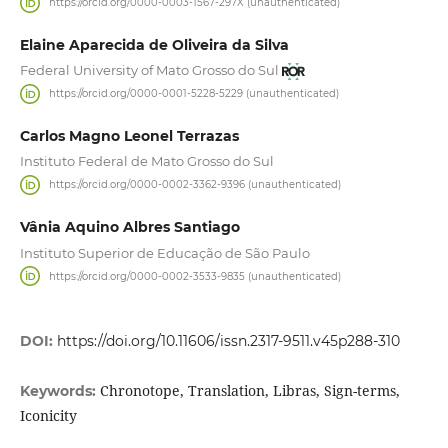
https://orcid.org/0000-0003-1567-297X (unauthenticated)
Elaine Aparecida de Oliveira da Silva
Federal University of Mato Grosso do Sul
https://orcid.org/0000-0001-5228-5229 (unauthenticated)
Carlos Magno Leonel Terrazas
Instituto Federal de Mato Grosso do Sul
https://orcid.org/0000-0002-3362-9396 (unauthenticated)
Vânia Aquino Albres Santiago
Instituto Superior de Educação de São Paulo
https://orcid.org/0000-0002-3533-9835 (unauthenticated)
DOI:
https://doi.org/10.11606/issn.2317-9511.v45p288-310
Chronotope, Translation, Libras, Sign-terms,
Keywords:
Iconicity