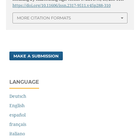
https://doi.org/10.11606/issn.2317-9511.v45p288-310
MORE CITATION FORMATS
MAKE A SUBMISSION
LANGUAGE
Deutsch
English
español
français
italiano