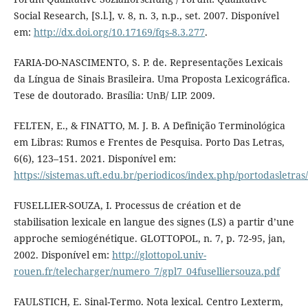
Social Research, [S.l.], v. 8, n. 3, n.p., set. 2007. Disponível
em:
http://dx.doi.org/10.17169/fqs-8.3.277
.
FARIA-DO-NASCIMENTO, S. P. de. Representações Lexicais
da Língua de Sinais Brasileira. Uma Proposta Lexicográfica.
Tese de doutorado. Brasília: UnB/ LIP. 2009.
FELTEN, E., & FINATTO, M. J. B. A Definição Terminológica
em Libras: Rumos e Frentes de Pesquisa. Porto Das Letras,
6(6), 123–151. 2021. Disponível em:
https://sistemas.uft.edu.br/periodicos/index.php/portodasletras
FUSELLIER-SOUZA, I. Processus de création et de
stabilisation lexicale en langue des signes (LS) a partir d’une
approche semiogénétique. GLOTTOPOL, n. 7, p. 72-95, jan,
2002. Disponível em:
http://glottopol.univ-
rouen.fr/telecharger/numero_7/gpl7_04fuselliersouza.pdf
FAULSTICH, E. Sinal-Termo. Nota lexical. Centro Lexterm,