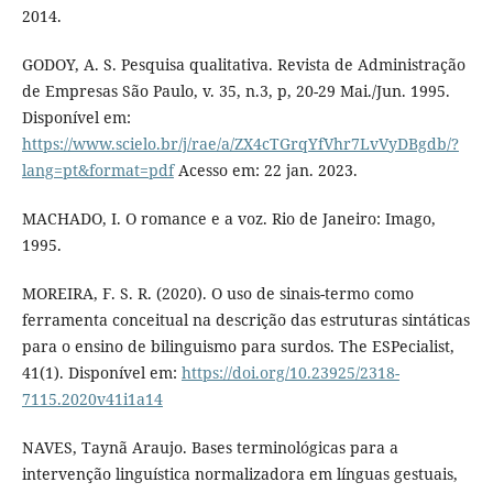
2014.
GODOY, A. S. Pesquisa qualitativa. Revista de Administração
de Empresas São Paulo, v. 35, n.3, p, 20-29 Mai./Jun. 1995.
Disponível em:
https://www.scielo.br/j/rae/a/ZX4cTGrqYfVhr7LvVyDBgdb/?
lang=pt&format=pdf
Acesso em: 22 jan. 2023.
MACHADO, I. O romance e a voz. Rio de Janeiro: Imago,
1995.
MOREIRA, F. S. R. (2020). O uso de sinais-termo como
ferramenta conceitual na descrição das estruturas sintáticas
para o ensino de bilinguismo para surdos. The ESPecialist,
41(1). Disponível em:
https://doi.org/10.23925/2318-
7115.2020v41i1a14
NAVES, Taynã Araujo. Bases terminológicas para a
intervenção linguística normalizadora em línguas gestuais,