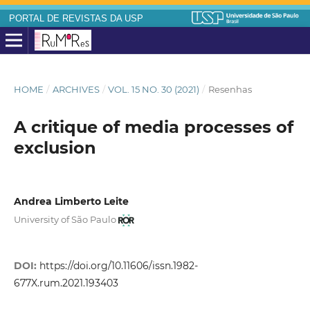
PORTAL DE REVISTAS DA USP
HOME
/
ARCHIVES
/
VOL. 15 NO. 30 (2021)
/
Resenhas
A critique of media processes of
exclusion
Andrea Limberto Leite
University of São Paulo
DOI:
https://doi.org/10.11606/issn.1982-
677X.rum.2021.193403