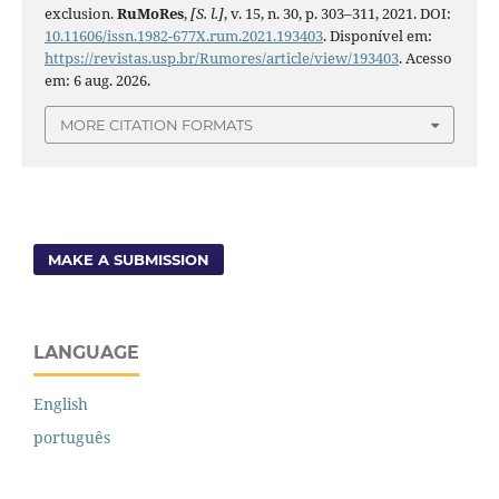
exclusion.
RuMoRes
,
[S. l.]
, v. 15, n. 30, p. 303–311, 2021. DOI:
10.11606/issn.1982-677X.rum.2021.193403
. Disponível em:
https://revistas.usp.br/Rumores/article/view/193403
. Acesso
em: 6 aug. 2026.
MORE CITATION FORMATS
MAKE A SUBMISSION
LANGUAGE
English
português