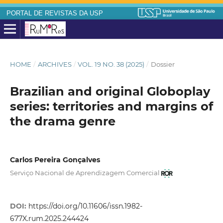
PORTAL DE REVISTAS DA USP
HOME
/
ARCHIVES
/
VOL. 19 NO. 38 (2025)
/
Dossier
Brazilian and original Globoplay
series: territories and margins of
the drama genre
Carlos Pereira Gonçalves
Serviço Nacional de Aprendizagem Comercial
DOI:
https://doi.org/10.11606/issn.1982-
677X.rum.2025.244424