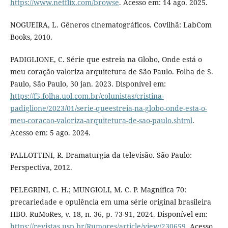
https://www.netflix.com/browse
. Acesso em: 14 ago. 2025.
NOGUEIRA, L. Gêneros cinematográficos. Covilhã: LabCom
Books, 2010.
PADIGLIONE, C. Série que estreia na Globo, Onde está o
meu coração valoriza arquitetura de São Paulo. Folha de S.
Paulo, São Paulo, 30 jan. 2023. Disponível em:
https://f5.folha.uol.com.br/colunistas/cristina-
padiglione/2023/01/serie-queestreia-na-globo-onde-esta-o-
meu-coracao-valoriza-arquitetura-de-sao-paulo.shtml
.
Acesso em: 5 ago. 2024.
PALLOTTINI, R. Dramaturgia da televisão. São Paulo:
Perspectiva, 2012.
PELEGRINI, C. H.; MUNGIOLI, M. C. P. Magnífica 70:
precariedade e opulência em uma série original brasileira
HBO. RuMoRes, v. 18, n. 36, p. 73-91, 2024. Disponível em:
https://revistas.usp.br/Rumores/article/view/230659
. Acesso