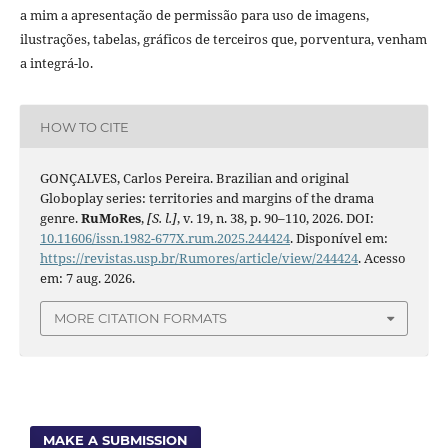
a mim a apresentação de permissão para uso de imagens,
ilustrações, tabelas, gráficos de terceiros que, porventura, venham
a integrá-lo.
HOW TO CITE
GONÇALVES, Carlos Pereira. Brazilian and original
Globoplay series: territories and margins of the drama
genre.
RuMoRes
,
[S. l.]
, v. 19, n. 38, p. 90–110, 2026. DOI:
10.11606/issn.1982-677X.rum.2025.244424
. Disponível em:
https://revistas.usp.br/Rumores/article/view/244424
. Acesso
em: 7 aug. 2026.
MORE CITATION FORMATS
MAKE A SUBMISSION