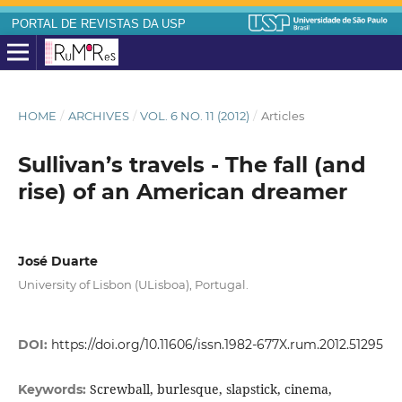
PORTAL DE REVISTAS DA USP
HOME
/
ARCHIVES
/
VOL. 6 NO. 11 (2012)
/
Articles
Sullivan’s travels - The fall (and
rise) of an American dreamer
José Duarte
University of Lisbon (ULisboa), Portugal.
DOI:
https://doi.org/10.11606/issn.1982-677X.rum.2012.51295
Screwball, burlesque, slapstick, cinema,
Keywords: