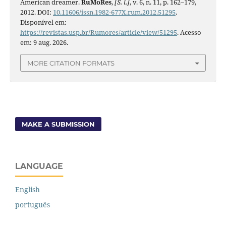
American dreamer.
RuMoRes
,
[S. l.]
, v. 6, n. 11, p. 162–179,
2012. DOI:
10.11606/issn.1982-677X.rum.2012.51295
.
Disponível em:
https://revistas.usp.br/Rumores/article/view/51295
. Acesso
em: 9 aug. 2026.
MORE CITATION FORMATS
MAKE A SUBMISSION
LANGUAGE
English
português