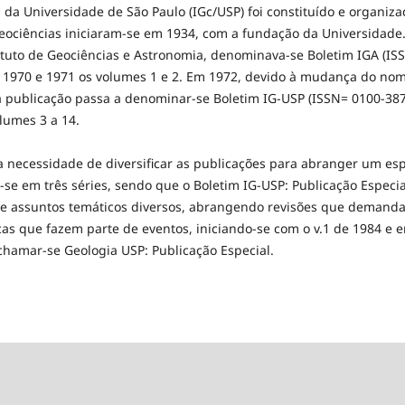
s da Universidade de São Paulo (IGc/USP) foi constituído e organi
eociências iniciaram-se em 1934, com a fundação da Universidade.
ituto de Geociências e Astronomia, denominava-se Boletim IGA (IS
 1970 e 1971 os volumes 1 e 2. Em 1972, devido à mudança do nome
 a publicação passa a denominar-se Boletim IG-USP (ISSN= 0100-387
lumes 3 a 14.
da necessidade de diversificar as publicações para abranger um es
-se em três séries, sendo que o Boletim IG-USP: Publicação Especia
de assuntos temáticos diversos, abrangendo revisões que demand
ficas que fazem parte de eventos, iniciando-se com o v.1 de 1984 e 
chamar-se Geologia USP: Publicação Especial.