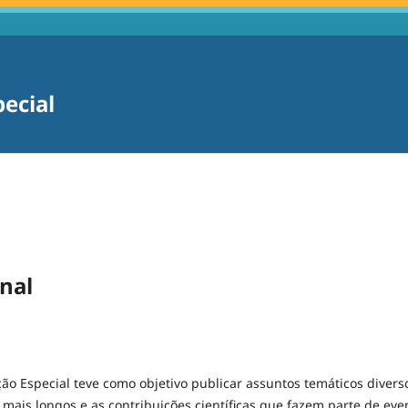
pecial
nal
ção Especial teve como objetivo publicar assuntos temáticos diver
is longos e as contribuições científicas que fazem parte de eve