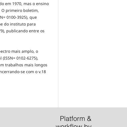
zado em 1970, mas o ensino
 O primeiro boletim,
SN= 0100-3925), que
 do instituto para
9), publicando entre os
pectro mais amplo, o
l (ISSN= 0102-6275),
am trabalhos mais longos
encerrando-se com o v.18