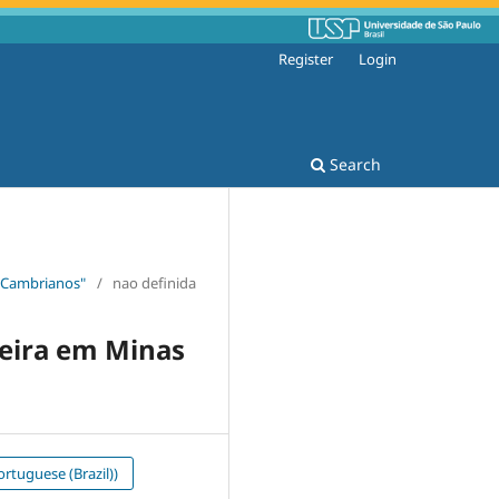
Register
Login
Search
é-Cambrianos"
/
nao definida
ueira em Minas
rtuguese (Brazil))