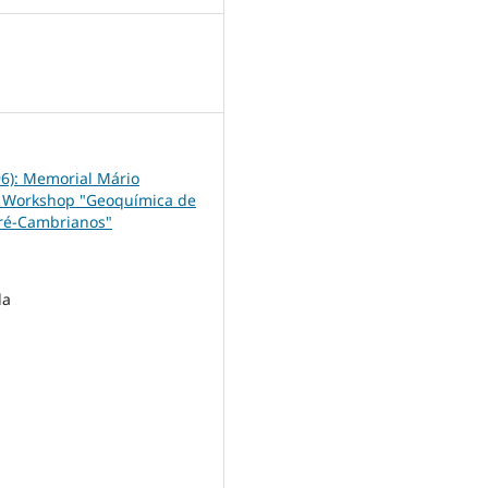
1
96): Memorial Mário
o Workshop "Geoquímica de
ré-Cambrianos"
da