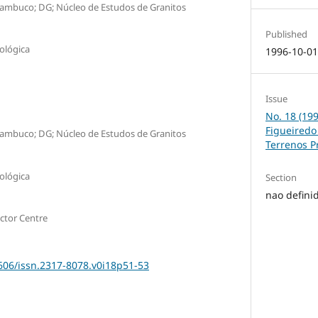
nambuco; DG; Núcleo de Estudos de Granitos
Published
eológica
1996-10-0
Issue
No. 18 (19
Figueired
nambuco; DG; Núcleo de Estudos de Granitos
Terrenos P
eológica
Section
nao defini
actor Centre
1606/issn.2317-8078.v0i18p51-53