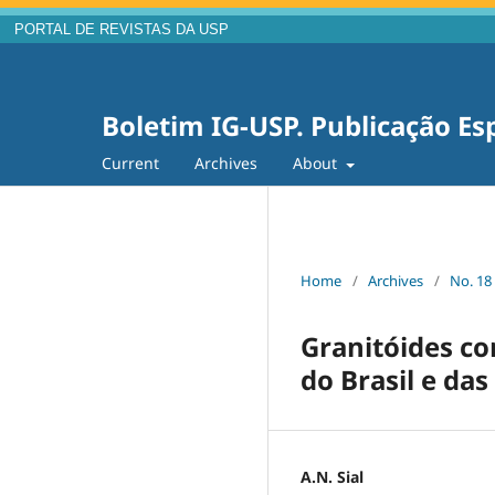
PORTAL DE REVISTAS DA USP
Boletim IG-USP. Publicação Es
Current
Archives
About
Home
/
Archives
/
No. 18
Granitóides c
do Brasil e da
A.N. Sial