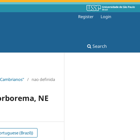
Register
Login
Search
é-Cambrianos"
/
nao definida
orborema, NE
rtuguese (Brazil))