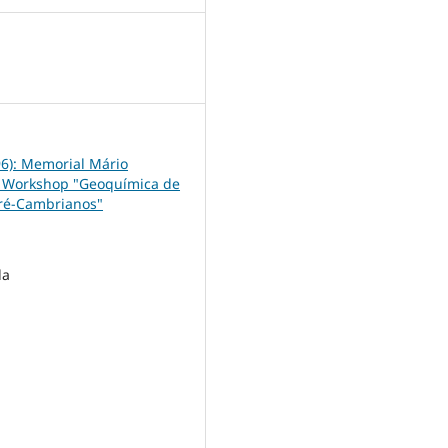
1
96): Memorial Mário
o Workshop "Geoquímica de
ré-Cambrianos"
da