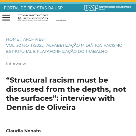
PORTAL DE REVISTAS DA USP
HOME
/
ARCHIVES
/
VOL. 30 NO. 1 (2025): ALFABETIZAÇÃO MIDIÁTICA, RACISMO
ESTRUTURAL E PLATAFORMIZAÇÃO DO TRABALHO
/
Interwiew
“Structural racism must be
discussed from the depths, not
the surfaces”: interview with
Dennis de Oliveira
Claudia Nonato