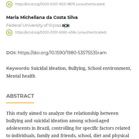
https://orcid.org/0000-0001-9021-8676 (unauthenticated)
Maria Micheliana da Costa Silva
Federal University of Viçosa
https://orcid.org/0000-0001-6060-4584 (unauthenticated)
DOI:
https://doi.org/10.1590/1980-53575535ram
Suicidal ideation, Bullying, School environment,
Keywords:
Mental health
ABSTRACT
This study aimed to analyze the relationship between
bullying and suicidal ideation among school-aged
adolescents in Brazil, controlling for specific factors related
to individuals, family and friends, school, diet and physical