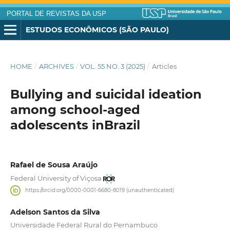
PORTAL DE REVISTAS DA USP
ESTUDOS ECONÔMICOS (SÃO PAULO)
HOME
/
ARCHIVES
/
VOL. 55 NO. 3 (2025)
/
Articles
Bullying and suicidal ideation
among school-aged
adolescents inBrazil
Rafael de Sousa Araújo
Federal University of Viçosa
https://orcid.org/0000-0001-6680-8019 (unauthenticated)
Adelson Santos da Silva
Universidade Federal Rural do Pernambuco