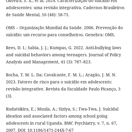
Oliveira, S. X.; et al. 2024. Caracterização do suicídio em
adolescentes: uma revisão integrativa. Cadernos Brasileiros
de Saúde Mental, 16 (48): 58-71.
OMS – Organização Mundial da Saúde. 2006. Prevenção do
suicídio: um recurso para conselheiros. Genebra: OMS.
Rees, D. I.; Sabia, J. J.; Kumpas, G. 2022. Anti-bullying laws
and suicidal behaviors among teenagers. Journal of Policy
Analysis and Management, 41 (3): 787–823.
Rocha, T. M. L. Da; Cavalcante, F. M. L.; Aragão, J. M. N.
2023. Fatores de risco para o suicídio em adolescents:
revisão integrative. Revista da Faculdade Paulo Picanço, 3
(3).
Rudatsikira, E.; Muula, A.; Siziya, S.; Twa-Twa, J. Suicidal
ideation and associated factors among school going
adolescents in rural Uganda. BMC Psychiatry, v. 7, n. 67,
2007. DOI: 10.1186/1471-244X-7-67