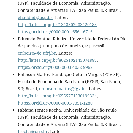
(USP), Faculdade de Economia, Administração,
Contabilidade e Atuária(FEA), São Paulo, S.P, Brasil,
ehaddad@usp.br
, Lattes:
http://lattes.cnpq.br/1343302903420183
,
https://orcid.org/0000-0001-6564-6716
Eduardo Pontual Ribeiro, Universidade Federal do Rio
de Janeiro (UFRJ), Rio de Janeiro, R.J, Brasil,
eribeiro@ie.ufrj.br
, Lattes:
http://lattes.cnpq.br/8025102145074887
,
https://orcid.org/0000-0003-4032-9962
Enlinson Mattos, Fundação Getúlio Vargas (FGV-SP),
Escola de Economia de São Paulo (EESP), São Paulo,
S.P, Brasil,
enlinson.mattos@fgv.br
, Lattes:
http://lattes.cnpq.br/6555771530199324
,
https://orcid.org/0000-0001-7351-1280
Fabiana Fontes Rocha, Universidade de São Paulo
(USP), Faculdade de Economia, Administração,
Contabilidade e Atuária(FEA), São Paulo, S.P, Brasil,
frocha@usp.br
, Lattes: