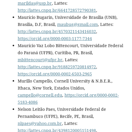
marildas@usp.br
,
Lattes:
http://lattes.cnpq.br/6641728572790381
,
Maurício Bugarin, Universidade de Brasília (UNB),
Brasília, D.F, Brasil,
maubug@gmail.com
, Lattes:
http://lattes.cnpq.br/4570321143416032
,
https://orcid.org/0000-0003-1177-7344
Maurício Vaz Lobo Bittencourt, Universidade Federal
do Paraná (UFPR), Curitiba, PR, Brasil,
mbittencourt@ufpr.br
, Lattes:
http://lattes.cnpq.br/9188259720814972
,
https://orcid.org/0000-0002-6503-2965
Murillo Campello, Cornell University & N.B.E.R.,
Ithaca, New York, Estados Unidos,
campello@cornell.edu
,
https://orcid.org/0000-0002-
5183-4086
Nelson Leitão Paes, Universidade Federal de
Pernambuco (UFPE), Recife, PE, Brasil,
nlpaes@yahoo.com.br
, Lattes:
http://lattes.cnpq.br/4398120005151498
,