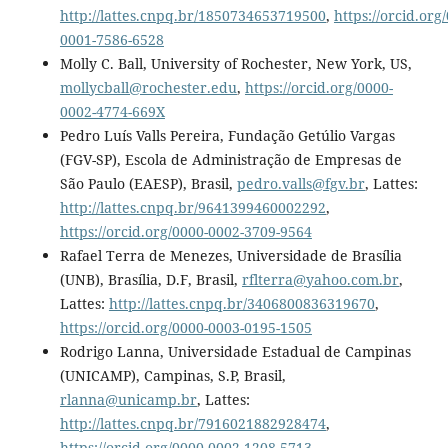
http://lattes.cnpq.br/1850734653719500
,
https://orcid.org
0001-7586-6528
Molly C. Ball, University of Rochester, New York, US,
mollycball@rochester.edu
,
https://orcid.org/0000-
0002-4774-669X
Pedro Luís Valls Pereira, Fundação Getúlio Vargas
(FGV-SP), Escola de Administração de Empresas de
São Paulo (EAESP), Brasil,
pedro.valls@fgv.br
, Lattes:
http://lattes.cnpq.br/9641399460002292
,
https://orcid.org/0000-0002-3709-9564
Rafael Terra de Menezes, Universidade de Brasília
(UNB), Brasília, D.F, Brasil,
rflterra@yahoo.com.br
,
Lattes:
http://lattes.cnpq.br/3406800836319670
,
https://orcid.org/0000-0003-0195-1505
Rodrigo Lanna, Universidade Estadual de Campinas
(UNICAMP), Campinas, S.P, Brasil,
rlanna@unicamp.br
, Lattes:
http://lattes.cnpq.br/7916021882928474
,
https://orcid.org/0000-0002-1208-5713