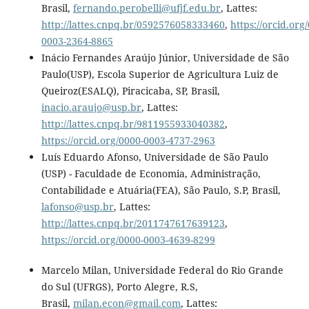
Brasil,
fernando.perobelli@ufjf.edu.br
, Lattes:
http://lattes.cnpq.br/0592576058333460
,
https://orcid.org
0003-2364-8865
Inácio Fernandes Araújo Júnior, Universidade de São
Paulo(USP), Escola Superior de Agricultura Luiz de
Queiroz(ESALQ), Piracicaba, SP, Brasil,
inacio.araujo@usp.br
, Lattes:
http://lattes.cnpq.br/9811955933040382
,
https://orcid.org/0000-0003-4737-2963
Luís Eduardo Afonso, Universidade de São Paulo
(USP) - Faculdade de Economia, Administração,
Contabilidade e Atuária(FEA), São Paulo, S.P, Brasil,
lafonso@usp.br
, Lattes:
http://lattes.cnpq.br/2011747617639123
,
https://orcid.org/0000-0003-4639-8299
Marcelo Milan, Universidade Federal do Rio Grande
do Sul (UFRGS), Porto Alegre, R.S,
Brasil,
milan.econ@gmail.com
, Lattes: