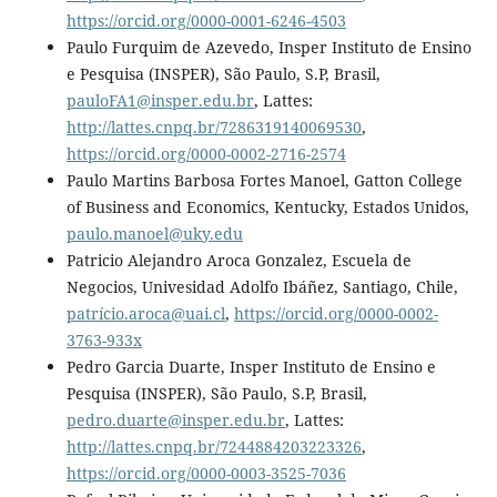
https://orcid.org/0000-0001-6246-4503
Paulo Furquim de Azevedo, Insper Instituto de Ensino
e Pesquisa (INSPER), São Paulo, S.P, Brasil,
pauloFA1@insper.edu.br
, Lattes:
http://lattes.cnpq.br/7286319140069530
,
https://orcid.org/0000-0002-2716-2574
Paulo Martins Barbosa Fortes Manoel, Gatton College
of Business and Economics, Kentucky, Estados Unidos,
paulo.manoel@uky.edu
Patricio Alejandro Aroca Gonzalez, Escuela de
Negocios, Univesidad Adolfo Ibáñez, Santiago, Chile,
patrício.aroca@uai.cl
,
https://orcid.org/0000-0002-
3763-933x
Pedro Garcia Duarte, Insper Instituto de Ensino e
Pesquisa (INSPER), São Paulo, S.P, Brasil,
pedro.duarte@insper.edu.br
, Lattes:
http://lattes.cnpq.br/7244884203223326
,
https://orcid.org/0000-0003-3525-7036