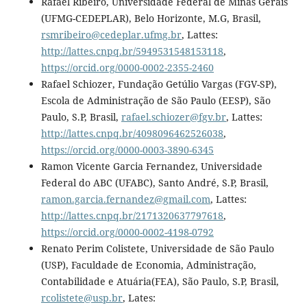
Rafael Ribeiro, Universidade Federal de Minas Gerais
(UFMG-CEDEPLAR), Belo Horizonte, M.G, Brasil,
rsmribeiro@cedeplar.ufmg.br
, Lattes:
http://lattes.cnpq.br/5949531548153118
,
https://orcid.org/0000-0002-2355-2460
Rafael Schiozer, Fundação Getúlio Vargas (FGV-SP),
Escola de Administração de São Paulo (EESP), São
Paulo, S.P, Brasil,
rafael.schiozer@fgv.br
, Lattes:
http://lattes.cnpq.br/4098096462526038
,
https://orcid.org/0000-0003-3890-6345
Ramon Vicente Garcia Fernandez, Universidade
Federal do ABC (UFABC), Santo André, S.P, Brasil,
ramon.garcia.fernandez@gmail.com
, Lattes:
http://lattes.cnpq.br/2171320637797618
,
https://orcid.org/0000-0002-4198-0792
Renato Perim Colistete, Universidade de São Paulo
(USP), Faculdade de Economia, Administração,
Contabilidade e Atuária(FEA), São Paulo, S.P, Brasil,
rcolistete@usp.br
, Lates: