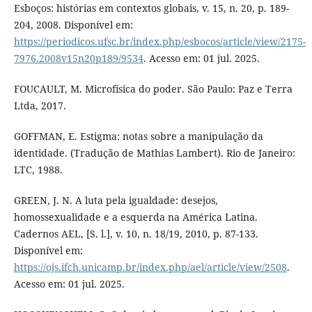
Esboços: histórias em contextos globais, v. 15, n. 20, p. 189-
204, 2008. Disponível em:
https://periodicos.ufsc.br/index.php/esbocos/article/view/2175-
7976.2008v15n20p189/9534
. Acesso em: 01 jul. 2025.
FOUCAULT, M. Microfísica do poder. São Paulo: Paz e Terra
Ltda, 2017.
GOFFMAN, E. Estigma: notas sobre a manipulação da
identidade. (Tradução de Mathias Lambert). Rio de Janeiro:
LTC, 1988.
GREEN, J. N. A luta pela igualdade: desejos,
homossexualidade e a esquerda na América Latina.
Cadernos AEL, [S. l.], v. 10, n. 18/19, 2010, p. 87-133.
Disponível em:
https://ojs.ifch.unicamp.br/index.php/ael/article/view/2508
.
Acesso em: 01 jul. 2025.