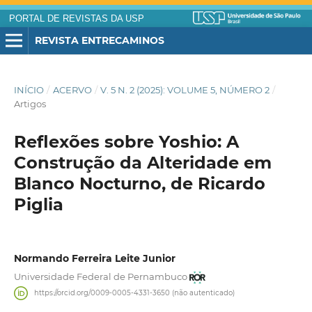
PORTAL DE REVISTAS DA USP
REVISTA ENTRECAMINOS
INÍCIO
/
ACERVO
/
V. 5 N. 2 (2025): VOLUME 5, NÚMERO 2
/
Artigos
Reflexões sobre Yoshio: A
Construção da Alteridade em
Blanco Nocturno, de Ricardo
Piglia
Normando Ferreira Leite Junior
Universidade Federal de Pernambuco
https://orcid.org/0009-0005-4331-3650 (não autenticado)