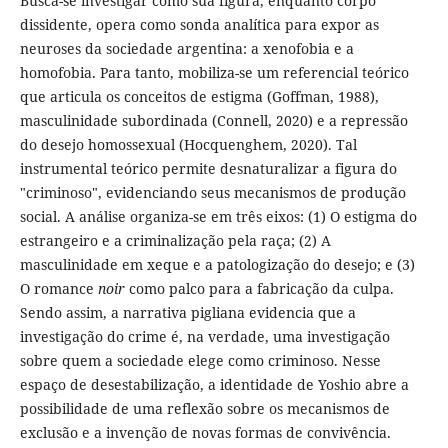
Busca-se investigar como sua figura, enquanto corpo
dissidente, opera como sonda analítica para expor as
neuroses da sociedade argentina: a xenofobia e a
homofobia. Para tanto, mobiliza-se um referencial teórico
que articula os conceitos de estigma (Goffman, 1988),
masculinidade subordinada (Connell, 2020) e a repressão
do desejo homossexual (Hocquenghem, 2020). Tal
instrumental teórico permite desnaturalizar a figura do
"criminoso", evidenciando seus mecanismos de produção
social. A análise organiza-se em três eixos: (1) O estigma do
estrangeiro e a criminalização pela raça; (2) A
masculinidade em xeque e a patologização do desejo; e (3)
O romance
noir
como palco para a fabricação da culpa.
Sendo assim, a narrativa pigliana evidencia que a
investigação do crime é, na verdade, uma investigação
sobre quem a sociedade elege como criminoso. Nesse
espaço de desestabilização, a identidade de Yoshio abre a
possibilidade de uma reflexão sobre os mecanismos de
exclusão e a invenção de novas formas de convivência.