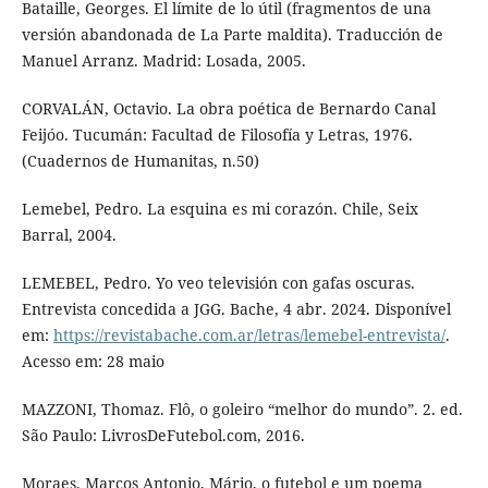
Bataille, Georges. El límite de lo útil (fragmentos de una
versión abandonada de La Parte maldita). Traducción de
Manuel Arranz. Madrid: Losada, 2005.
CORVALÁN, Octavio. La obra poética de Bernardo Canal
Feijóo. Tucumán: Facultad de Filosofía y Letras, 1976.
(Cuadernos de Humanitas, n.50)
Lemebel, Pedro. La esquina es mi corazón. Chile, Seix
Barral, 2004.
LEMEBEL, Pedro. Yo veo televisión con gafas oscuras.
Entrevista concedida a JGG. Bache, 4 abr. 2024. Disponível
em:
https://revistabache.com.ar/letras/lemebel-entrevista/
.
Acesso em: 28 maio
MAZZONI, Thomaz. Flô, o goleiro “melhor do mundo”. 2. ed.
São Paulo: LivrosDeFutebol.com, 2016.
Moraes, Marcos Antonio, Mário, o futebol e um poema