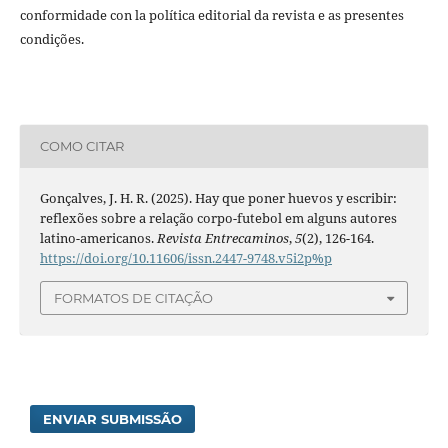
conformidade con la política editorial da revista e as presentes
condições.
COMO CITAR
Gonçalves, J. H. R. (2025). Hay que poner huevos y escribir:
reflexões sobre a relação corpo-futebol em alguns autores
latino-americanos.
Revista Entrecaminos
,
5
(2), 126-164.
https://doi.org/10.11606/issn.2447-9748.v5i2p%p
FORMATOS DE CITAÇÃO
ENVIAR SUBMISSÃO