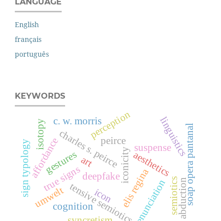
LANGUAGE
English
français
português
KEYWORDS
perception
linguistics
c. w. morris
isotopy
soap opera pantanal
charles s. peirce
peirce
affordance
sign typology
suspense
iconicity
gestures
aesthetics
art
true signs
elis regina
deepfake
semiotics
abduction
enunciation
tensive semiotics
umwelt
icon
cognition
syncretism