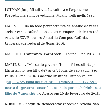
LOTMAN, Jurij Mihajlovic. La cultura e l’esplosione.
Prevedibilità e imprevedibilità. Milano: Feltrinelli, 1993.
MALINI, F. Um método perspectivista de análise de redes
sociais: cartografando topologias e temporalidade em rede.
Anais do XXV Encontro Anual da Com-pós. Goiânia:
Universidade Federal de Goiás, 2016.
MARRONE, Gianfranco. Corpi sociali. Torino: Einaudi, 2001.
MARTI, Silas. “Marca do governo Temer foi escolhida por
Michelzinho, seu filho de7 anos”. Folha de São Paulo, São
Paulo, 16 mai. 2016. Caderno Ilustrada. Disponível em:
<
http://www.folha.uol.com.br/ilustrada/2016/05/1771597-
marca-do-governo-temer-foi-escolhida-por-michelzinho-seu-
filho-de-7-anos.shtml
>. Acesso em 20 de fevereiro de 2018.
NOBRE, M. Choque de democracia: razões da revolta. São