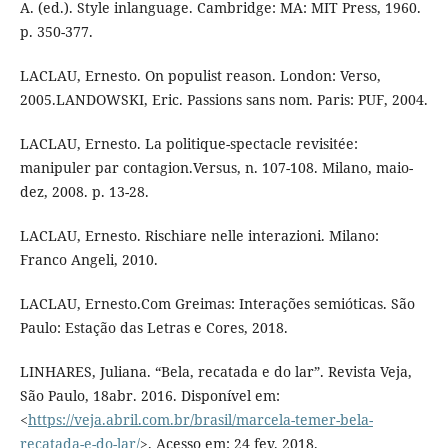
A. (ed.). Style inlanguage. Cambridge: MA: MIT Press, 1960.
p. 350-377.
LACLAU, Ernesto. On populist reason. London: Verso,
2005.LANDOWSKI, Eric. Passions sans nom. Paris: PUF, 2004.
LACLAU, Ernesto. La politique-spectacle revisitée:
manipuler par contagion.Versus, n. 107-108. Milano, maio-
dez, 2008. p. 13-28.
LACLAU, Ernesto. Rischiare nelle interazioni. Milano:
Franco Angeli, 2010.
LACLAU, Ernesto.Com Greimas: Interações semióticas. São
Paulo: Estação das Letras e Cores, 2018.
LINHARES, Juliana. “Bela, recatada e do lar”. Revista Veja,
São Paulo, 18abr. 2016. Disponível em:
<
https://veja.abril.com.br/brasil/marcela-temer-bela-
recatada-e-do-lar/
>. Acesso em: 24 fev. 2018.