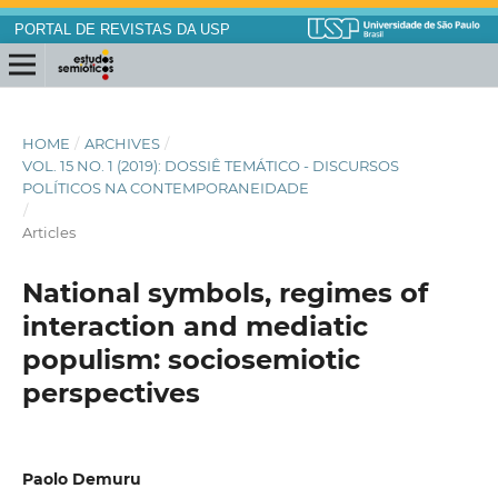
PORTAL DE REVISTAS DA USP
HOME
/
ARCHIVES
/
VOL. 15 NO. 1 (2019): DOSSIÊ TEMÁTICO - DISCURSOS
POLÍTICOS NA CONTEMPORANEIDADE
/
Articles
National symbols, regimes of
interaction and mediatic
populism: sociosemiotic
perspectives
Paolo Demuru