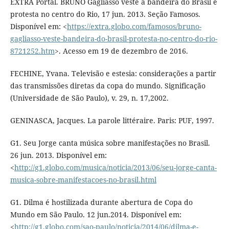
EXTRA Portal. BRUNO Gagliasso veste a bandeira do Brasil e
protesta no centro do Rio, 17 jun. 2013. Seção Famosos.
Disponível em: <
https://extra.globo.com/famosos/bruno-
gagliasso-veste-bandeira-do-brasil-protesta-no-centro-do-rio-
8721252.htm
>. Acesso em 19 de dezembro de 2016.
FECHINE, Yvana. Televisão e estesia: considerações a partir
das transmissões diretas da copa do mundo. Significação
(Universidade de São Paulo), v. 29, n. 17,2002.
GENINASCA, Jacques. La parole littéraire. Paris: PUF, 1997.
G1. Seu Jorge canta música sobre manifestações no Brasil.
26 jun. 2013. Disponível em:
<
http://g1.globo.com/musica/noticia/2013/06/seu-jorge-canta-
musica-sobre-manifestacoes-no-brasil.html
G1. Dilma é hostilizada durante abertura de Copa do
Mundo em São Paulo. 12 jun.2014. Disponível em:
<
http://g1.globo.com/sao-paulo/noticia/2014/06/dilma-e-