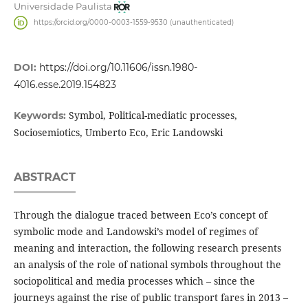
Universidade Paulista
https://orcid.org/0000-0003-1559-9530 (unauthenticated)
DOI:
https://doi.org/10.11606/issn.1980-
4016.esse.2019.154823
Symbol, Political-mediatic processes,
Keywords:
Sociosemiotics, Umberto Eco, Eric Landowski
ABSTRACT
Through the dialogue traced between Eco’s concept of
symbolic mode and Landowski’s model of regimes of
meaning and interaction, the following research presents
an analysis of the role of national symbols throughout the
sociopolitical and media processes which – since the
journeys against the rise of public transport fares in 2013 –