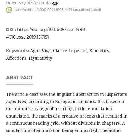
University of São Paulo
http://orcid.org/0000-0001-8903-4415 (unauthenticated)
DOI:
https://doi.org/10.11606/issn.1980-
4016.esse.2019.156151
Água Viva, Clarice Lispector, Semiotics,
Keywords:
Affections, Figurativity
ABSTRACT
The article discusses the linguistic abstraction in Lispector’s
Água Viva
, according to European semiotics. It is based on
the author's strategy of inserting, in the enunciation-
enunciated, the marks of a creative process that resulted in
a continuous reading grid, without divisions in chapters. A
simulacrum of enunciation being enunciated. The author