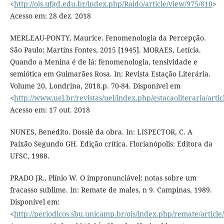
<
http://ojs.ufgd.edu.br/index.php/Raido/article/view/975/810
>
Acesso em: 28 dez. 2018
MERLEAU-PONTY, Maurice. Fenomenologia da Percepção.
São Paulo: Martins Fontes, 2015 [1945]. MORAES, Letícia.
Quando a Menina é de lá: fenomenologia, tensividade e
semiótica em Guimarães Rosa. In: Revista Estação Literária.
Volume 20, Londrina, 2018.p. 70-84. Disponível em
<
http://www.uel.br/revistas/uel/index.php/estacaoliteraria/arti
Acesso em: 17 out. 2018
NUNES, Benedito. Dossiê da obra. In: LISPECTOR, C. A
Paixão Segundo GH. Edição crítica. Florianópolis: Editora da
UFSC, 1988.
PRADO JR., Plínio W. O impronunciável: notas sobre um
fracasso sublime. In: Remate de males, n 9. Campinas, 1989.
Disponível em:
<
http://periodicos.sbu.unicamp.br/ojs/index.php/remate/articl