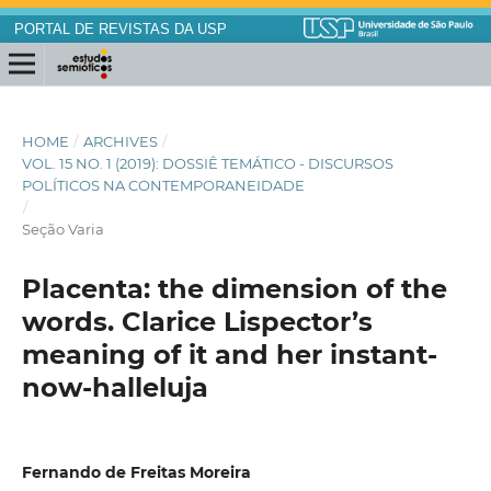
PORTAL DE REVISTAS DA USP
HOME
/
ARCHIVES
/
VOL. 15 NO. 1 (2019): DOSSIÊ TEMÁTICO - DISCURSOS
POLÍTICOS NA CONTEMPORANEIDADE
/
Seção Varia
Placenta: the dimension of the
words. Clarice Lispector’s
meaning of it and her instant-
now-halleluja
Fernando de Freitas Moreira