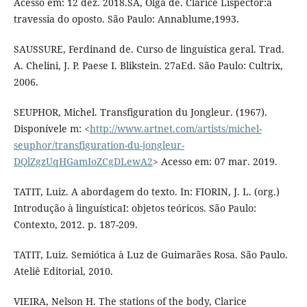
Acesso em: 12 dez. 2018.SÁ, Olga de. Clarice Lispector:a
travessia do oposto. São Paulo: Annablume,1993.
SAUSSURE, Ferdinand de. Curso de linguística geral. Trad.
A. Chelini, J. P. Paese I. Blikstein. 27aEd. São Paulo: Cultrix,
2006.
SEUPHOR, Michel. Transfiguration du Jongleur. (1967).
Disponívele m: <
http://www.artnet.com/artists/michel-
seuphor/transfiguration-du-jongleur-
DQlZgzUqHGamIoZCgDLewA2
> Acesso em: 07 mar. 2019.
TATIT, Luiz. A abordagem do texto. In: FIORIN, J. L. (org.)
Introdução à linguísticaI: objetos teóricos. São Paulo:
Contexto, 2012. p. 187-209.
TATIT, Luiz. Semiótica à Luz de Guimarães Rosa. São Paulo.
Ateliê Editorial, 2010.
VIEIRA, Nelson H. The stations of the body, Clarice