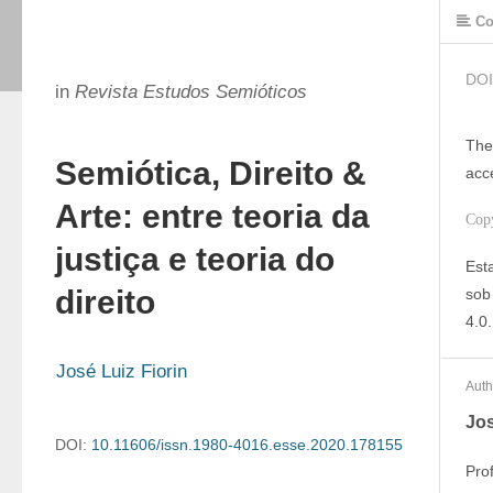
Co
DOI
in
Revista Estudos Semióticos
The
Semiótica, Direito &
acc
Arte: entre teoria da
Cop
justiça e teoria do
Est
direito
sob
4.0.
José Luiz Fiorin
Auth
Jos
DOI:
10.11606/issn.1980-4016.esse.2020.178155
Pro