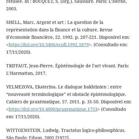
refusée. In : BOUQUET, S. (org.). Saussure. Paris: L’Herne,
2003.
SHELL, Marc. Argent et art : La question de la
représentation dans la finance et la culture. Revue
d'économie financière, 22. 1992. p. 207-221. Disponível em:
<
https://doi.org/10.3406/ecofi.1992.1879
>. (Consultado em:
17/11/2020).
TRIFFAUT, Jean-Pierre. Épistémologie de l’art vivant. Paris:
L’Harmattan, 2017.
VELMEZOVA, Ekaterina. Le dialogue bakhtinien : entre
“nouveauté terminologique” et obstacle épistémologique.
Cahiers de praxématique, 57. 2011. p. 31-50. Disponível em:
<
https://doi.org/10.4000/praxematique.1753
> (Consultado
em: 17/11/2020).
WITTGENSTEIN, Ludwig. Tractatus logico-philosophicus.
São Paulo: Edusp, 2001 [1922].