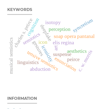
KEYWORDS
cognition
syncretism
charles s. peirce
isotopy
deepfake
perception
semiotics
soap opera pantanal
musical semiotics
icon
gestures
elis regina
iconicity
art
aesthetics
c. w. morris
tensive semiotics
suspense
enunciation
peirce
linguistics
abduction
INFORMATION