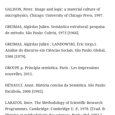
GALISON, Peter. Image and logic: a material culture of
microphysics. Chicago: University of Chicago Press, 1997.
GREIMAS, Algirdas Julien. Semântica estrutural: pesquisa
de método. São Paulo: Cultrix, 1973 [1966].
GREIMAS, Algirdas Julien ; LANDOWSKI, Éric (orgs.).
Análise do discurso em Ciências Sociais. São Paulo: Global,
1986 [1979].
GROUPE μ. Principia semiotica. Paris : Les Impressions
nouvelles, 2015.
HÉNAULT, Anne. História concisa da Semiótica. São Paulo:
Parábola, 2006 [1992].
LAKATOS, Imre. The Methodology of Scientific Research
Programmes. Cambridge: Combridge U. P., 1978. [Trad. fr.
Histoire et méthodologie des sciences. Paris : Puf, 1994.]