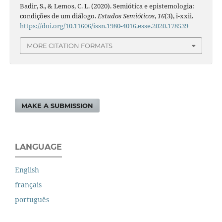
Badir, S., & Lemos, C. L. (2020). Semiótica e epistemologia:
condições de um diálogo.
Estudos Semióticos
,
16
(3), i-xxii.
https://doi.org/10.11606/issn.1980-4016.esse.2020.178539
MORE CITATION FORMATS
MAKE A SUBMISSION
LANGUAGE
English
français
português