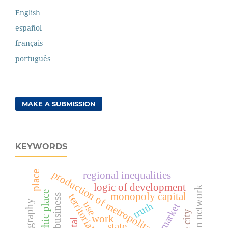
English
español
français
português
MAKE A SUBMISSION
KEYWORDS
production of metropolitan space
place
regional inequalities
logic of development
geopsychic place
monopoly capital
use
truth
market
work
state