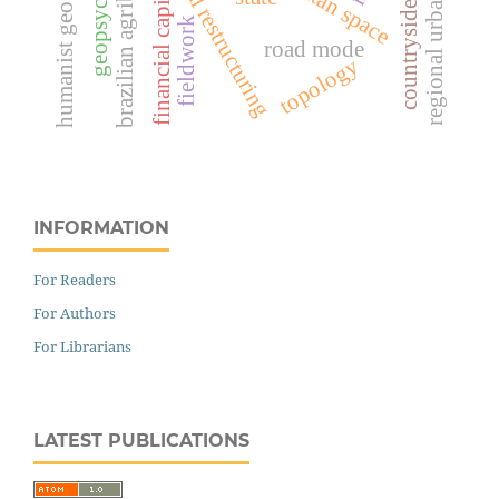
regional urban network
territorial restructuring
brazilian agribusiness
humanist geography
countryside city
financial capital
fieldwork
road mode
topology
INFORMATION
For Readers
For Authors
For Librarians
LATEST PUBLICATIONS