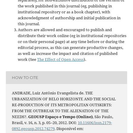
the work published in this journal (eg, publishing in
institutional repository or as a book chapter), with
acknowledgment of authorship and initial publication in
this journal.
Authors are allowed and encouraged to publish and
distribute their work online (eg in institutional repositories
or on their personal page) at any time before or during the
editorial process, as this can generate productive changes,
as well as increase the impact and citation of published
work (See
The Effect of Open Access
).
HOW TO CITE
ANDRADE, Luiz Antônio Evangelista de. THE
URBANIZATION OF BELO HORIZONTE AND THE SOCIAL
RE-PRODUCTION OF ITS METROPOLITAN OUTSKIRTS:
FROM THE OUTBREAK TO THE ALIENATION OF THE
NEEDS?.
GEOUSP Espaço e Tempo (Online)
, São Paulo,
Brasil, v. 16, n. 3, p. 05–20, 2012. DOI:
10.11606/issn.2179-
0892.geousp.2012.74279
. Disponível em: