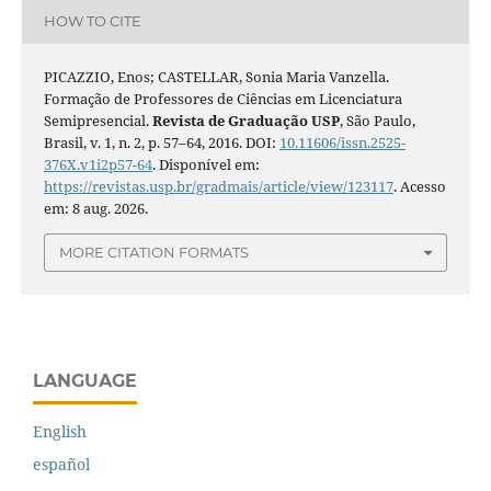
HOW TO CITE
PICAZZIO, Enos; CASTELLAR, Sonia Maria Vanzella.
Formação de Professores de Ciências em Licenciatura
Semipresencial.
Revista de Graduação USP
, São Paulo,
Brasil, v. 1, n. 2, p. 57–64, 2016. DOI:
10.11606/issn.2525-
376X.v1i2p57-64
. Disponível em:
https://revistas.usp.br/gradmais/article/view/123117
. Acesso
em: 8 aug. 2026.
MORE CITATION FORMATS
LANGUAGE
English
español