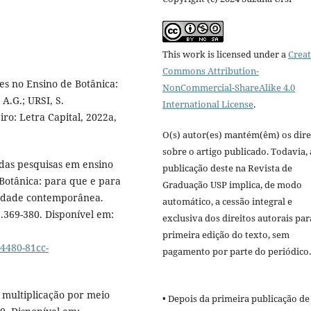
This work is licensed under a
Creat
Commons Attribution-
tes no Ensino de Botânica:
NonCommercial-ShareAlike 4.0
A.G.; URSI, S.
International License
.
ro: Letra Capital, 2022a,
O(s) autor(es) mantém(êm) os dire
sobre o artigo publicado. Todavia, 
 das pesquisas em ensino
publicação deste na Revista de
Botânica: para que e para
Graduação USP implica, de modo
iedade contemporânea.
automático, a cessão integral e
p.369-380. Disponível em:
exclusiva dos direitos autorais par
primeira edição do texto, sem
4480-81cc-
pagamento por parte do periódico
 multiplicação por meio
• Depois da primeira publicação de