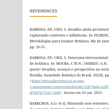
REFERENCES
BARBOSA, P.P.; URSI, S. Desafios ainda persisten
explorando contextos e influências. In: PEDRINI, 
Metodologias para Ensinar Botânica. Rio de Janei
pp. 26-55.
BARBOSA, P.P.; URSI, S. Panorama internacional
de botânica. In: MOURA, C.W.N.; SHIMIZU, G.H. 
quem? Desafios, avanços e perspectivas na soc
Brasília: Sociedade Botânica do Brasil, 2022b, p
<
https://virtualieventos.s3.sa-east-
1.amazonaws.com/events/hotsite/32b79a0e-a20f-
d7607b77aac7.pdf
>. Acesso em 10 out. 2023.
BARREIROS, A.O. et al. Plantando sem sementes: