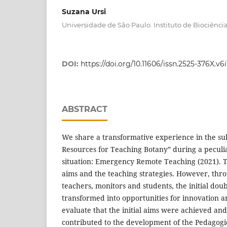
Suzana Ursi
Universidade de São Paulo. Instituto de Biociência
DOI:
https://doi.org/10.11606/issn.2525-376X.v6
ABSTRACT
We share a transformative experience in the sub
Resources for Teaching Botany” during a peculi
situation: Emergency Remote Teaching (2021). 
aims and the teaching strategies. However, thro
teachers, monitors and students, the initial do
transformed into opportunities for innovation
evaluate that the initial aims were achieved and
contributed to the development of the Pedagog