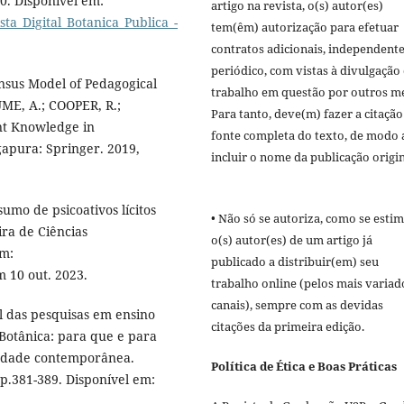
20. Disponível em:
artigo na revista, o(s) autor(es)
sta_Digital_Botanica_Publica_-
tem(êm) autorização para efetuar
contratos adicionais, independent
periódico, com vistas à divulgação
nsus Model of Pedagogical
trabalho em questão por outros me
ME, A.; COOPER, R.;
Para tanto, deve(m) fazer a citação
nt Knowledge in
fonte completa do texto, de modo 
apura: Springer. 2019,
incluir o nome da publicação origin
mo de psicoativos lícitos
• Não só se autoriza, como se estim
ra de Ciências
o(s) autor(es) de um artigo já
em:
publicado a distribuir(em) seu
m 10 out. 2023.
trabalho online (pelos mais variad
canais), sempre com as devidas
 das pesquisas em ensino
citações da primeira edição.
Botânica: para que e para
iedade contemporânea.
Política de Ética e Boas Práticas
 p.381-389. Disponível em: