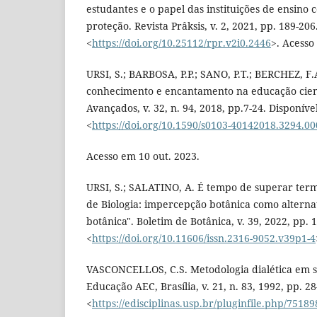
estudantes e o papel das instituições de ensino
proteção. Revista Prâksis, v. 2, 2021, pp. 189-20
<
https://doi.org/10.25112/rpr.v2i0.2446
>. Acesso
URSI, S.; BARBOSA, P.P.; SANO, P.T.; BERCHEZ, F.
conhecimento e encantamento na educação cient
Avançados, v. 32, n. 94, 2018, pp.7-24. Disponíve
<
https://doi.org/10.1590/s0103-40142018.3294.0
Acesso em 10 out. 2023.
URSI, S.; SALATINO, A. É tempo de superar term
de Biologia: impercepção botânica como alterna
botânica". Boletim de Botânica, v. 39, 2022, pp. 
<
https://doi.org/10.11606/issn.2316-9052.v39p1-4
VASCONCELLOS, C.S. Metodologia dialética em sa
Educação AEC, Brasília, v. 21, n. 83, 1992, pp. 2
<
https://edisciplinas.usp.br/pluginfile.php/7