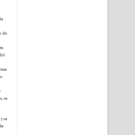
ia
o do
em
foi
orme
ao
e
s, se
) se
de