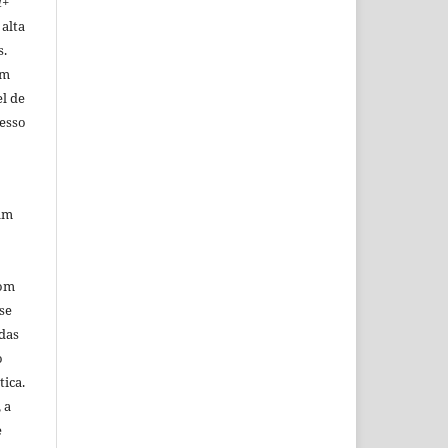
d+
alta
s.
um
l de
cesso
zam
com
se
das
o
tica.
 a
e