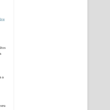
ive
itos
a
a a
.
 seu