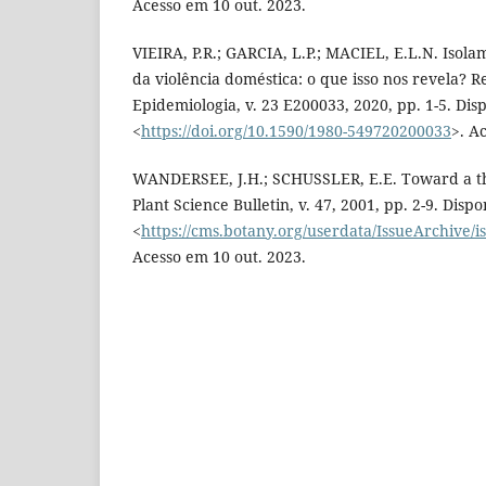
Acesso em 10 out. 2023.
VIEIRA, P.R.; GARCIA, L.P.; MACIEL, E.L.N. Isola
da violência doméstica: o que isso nos revela? Re
Epidemiologia, v. 23 E200033, 2020, pp. 1-5. Dis
<
https://doi.org/10.1590/1980-549720200033
>. A
WANDERSEE, J.H.; SCHUSSLER, E.E. Toward a the
Plant Science Bulletin, v. 47, 2001, pp. 2-9. Disp
<
https://cms.botany.org/userdata/IssueArchive/is
Acesso em 10 out. 2023.