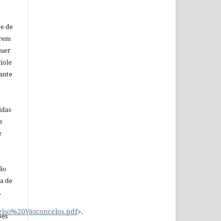
 e de
urem
quer
iole
rante
idas
e
e
rão
ja de
.
elso%20Vasconcelos.pdf
>.
ões