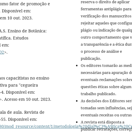
reserva o direito de aplicar
 como fator de promoção e
ferramentas antiplágio para
6. Disponível em:
verificação dos manuscritos
 em 10 out. 2023.
rejeitar aqueles que config
plágio ou indicação de qual
A.S. Ensino de Botânica:
outro comportamento que v
ífica. Estudos
a transparência e a ética du
l em:
o processo de análise e
002
>.
publicação.
Os editores tomarão as med
necessárias para apuração d
os capacitistas no ensino
eventuais reclamações sobr
tiva para "cegueira
questões éticas sobre algum
1-4. Disponível em:
trabalho publicado.
>. Acesso em 10 out. 2023.
As decisões dos Editores se
tomadas sem influências, se
la de aula. Revista de
eventuais receitas ou outras
8-55. Disponível em:
A revista está disposta a
518980/mod_resource/content/1/metodologia%20dial%C3%A9tica%20C
publicar retratações, correç