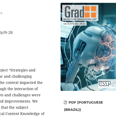
s.
i1p19-28
ject “Strategies and
ar and challenging
The context impacted the
ugh the interaction of
ubts and challenges were
 and improvements. We
PDF (PORTUGUESE
 that the subject
(BRAZIL))
ical Content Knowledge of