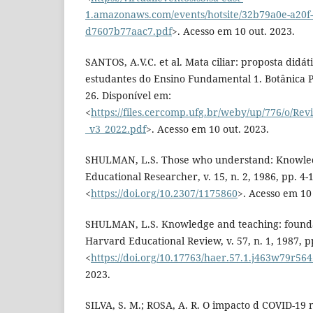
1.amazonaws.com/events/hotsite/32b79a0e-a20f-
d7607b77aac7.pdf
>. Acesso em 10 out. 2023.
SANTOS, A.V.C. et al. Mata ciliar: proposta didát
estudantes do Ensino Fundamental 1. Botânica Púb
26. Disponível em:
<
https://files.cercomp.ufg.br/weby/up/776/o/Revi
_v3_2022.pdf
>. Acesso em 10 out. 2023.
SHULMAN, L.S. Those who understand: Knowled
Educational Researcher, v. 15, n. 2, 1986, pp. 4-
<
https://doi.org/10.2307/1175860
>. Acesso em 10
SHULMAN, L.S. Knowledge and teaching: founda
Harvard Educational Review, v. 57, n. 1, 1987, p
<
https://doi.org/10.17763/haer.57.1.j463w79r56
2023.
SILVA, S. M.; ROSA, A. R. O impacto d COVID-19