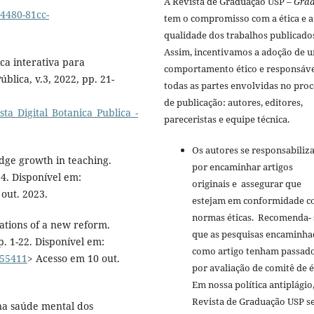
A Revista de Graduação USP –
Gra
4480-81cc-
tem o compromisso com a ética e a 
qualidade dos trabalhos publicado
Assim, incentivamos a adoção de 
ica interativa para
comportamento ético e responsáve
lica, v.3, 2022, pp. 21-
todas as partes envolvidas no pro
de publicação: autores, editores,
sta_Digital_Botanica_Publica_-
pareceristas e equipe técnica.
Os autores se responsabili
ge growth in teaching.
por encaminhar artigos
14. Disponível em:
originais e assegurar que
 out. 2023.
estejam em conformidade 
normas éticas. Recomenda- 
tions of a new reform.
que as pesquisas encaminha
p. 1-22. Disponível em:
como artigo tenham passad
455411
> Acesso em 10 out.
por avaliação de comitê de é
Em nossa política antiplágio,
Revista de Graduação USP s
 na saúde mental dos