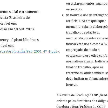
ou esclarecimentos, quando
necessário.
mento social e o aumento
Se houve o uso de inteligênc
vista Brasileira de
artificial (IA) em quaisquer
ponível em:
momento, seja na elaboraçã
cesso em 10 out. 2023.
trabalho ou redação do
manuscrito, os autores dev
ory of plant blindness.
indicar este uso e como a IA 
onível em:
empregada, de modo a
sues/originalfile/PSB_2001_47_1.pdf
>.
evidenciar o uso ético conf
normativas atuais. Indicar 
final do trabalho, após as
referências, onde também s
deve indicar os financiadore
houver.
A Revista de Graduação USP (Grad+
orienta pelas diretrizes do Código 
Conduta e Boas Práticas do COPE