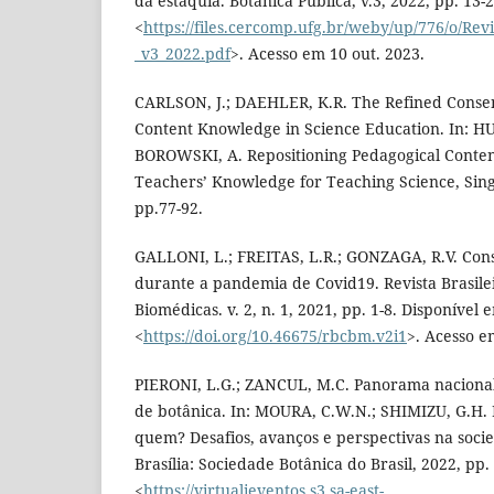
da estaquia. Botânica Pública, v.3, 2022, pp. 13-
<
https://files.cercomp.ufg.br/weby/up/776/o/Revi
_v3_2022.pdf
>. Acesso em 10 out. 2023.
CARLSON, J.; DAEHLER, K.R. The Refined Conse
Content Knowledge in Science Education. In: HU
BOROWSKI, A. Repositioning Pedagogical Conte
Teachers’ Knowledge for Teaching Science, Sing
pp.77-92.
GALLONI, L.; FREITAS, L.R.; GONZAGA, R.V. Consu
durante a pandemia de Covid19. Revista Brasilei
Biomédicas. v. 2, n. 1, 2021, pp. 1-8. Disponível 
<
https://doi.org/10.46675/rbcbm.v2i1
>. Acesso e
PIERONI, L.G.; ZANCUL, M.C. Panorama nacional
de botânica. In: MOURA, C.W.N.; SHIMIZU, G.H. 
quem? Desafios, avanços e perspectivas na soc
Brasília: Sociedade Botânica do Brasil, 2022, pp.
<
https://virtualieventos.s3.sa-east-