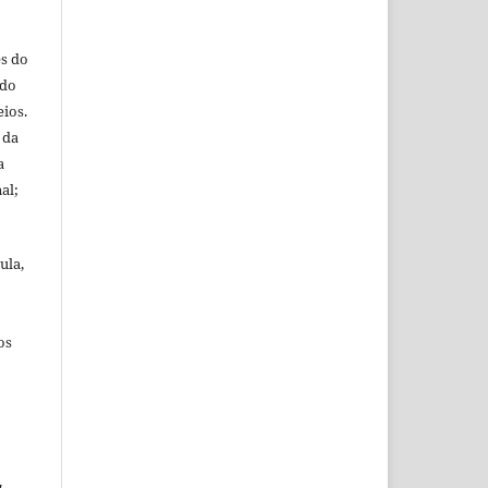
es do
 do
ios.
 da
a
al;
ula,
os