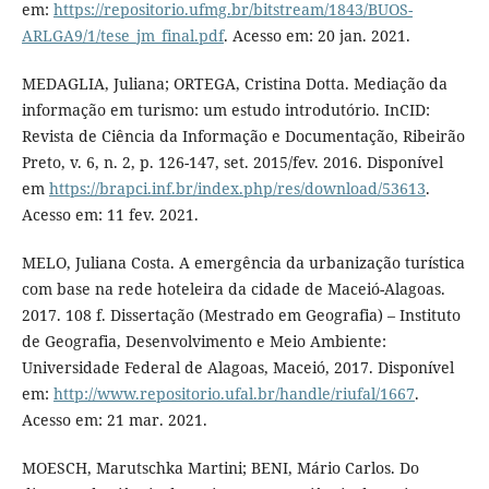
em:
https://repositorio.ufmg.br/bitstream/1843/BUOS-
ARLGA9/1/tese_jm_final.pdf
. Acesso em: 20 jan. 2021.
MEDAGLIA, Juliana; ORTEGA, Cristina Dotta. Mediação da
informação em turismo: um estudo introdutório. InCID:
Revista de Ciência da Informação e Documentação, Ribeirão
Preto, v. 6, n. 2, p. 126-147, set. 2015/fev. 2016. Disponível
em
https://brapci.inf.br/index.php/res/download/53613
.
Acesso em: 11 fev. 2021.
MELO, Juliana Costa. A emergência da urbanização turística
com base na rede hoteleira da cidade de Maceió-Alagoas.
2017. 108 f. Dissertação (Mestrado em Geografia) – Instituto
de Geografia, Desenvolvimento e Meio Ambiente:
Universidade Federal de Alagoas, Maceió, 2017. Disponível
em:
http://www.repositorio.ufal.br/handle/riufal/1667
.
Acesso em: 21 mar. 2021.
MOESCH, Marutschka Martini; BENI, Mário Carlos. Do