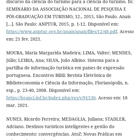
discurso da ciência do turismo para a ciência do turismo. In:
SEMINÁRIO DA ASSOCIAÇÃO NACIONAL DE PESQUISA E
PÓS-GRADUAÇÃO EM TURISMO, 12., 2015, São Paulo. Anais
[...]. São Paulo: ANPTUR, 2015, p. 1-12. Disponível em:
https://www.anptur.org.br/anais/anais/files/12/48.pdf
. Acesso
em: 21 fev. 2021.
MOURA, Maria Margarida Madeira; LIMA, Valter; MENDES,
Júlio; LEIRIA, Ana; SILVA, João Albino. Sistema para a
partilha de informação turística em países de expressão
portuguesa. Encontros Bibli: Revista Eletrônica de
Biblioteconomia e Ciência da Informação, Florianópolis, n.
esp., p. 23-40, 2008. Disponível em:
https://brapci.inf.br/index.php/res/v/91530
. Acesso em: 18
mar. 2021.
NUNES, Ricardo Ferreira; MEDAGLIA, Juliana; STADLER,
Adriano. Destinos turísticos inteligentes e gestão do
conhecimento: convergências. AtoZ: Novas Práticas em