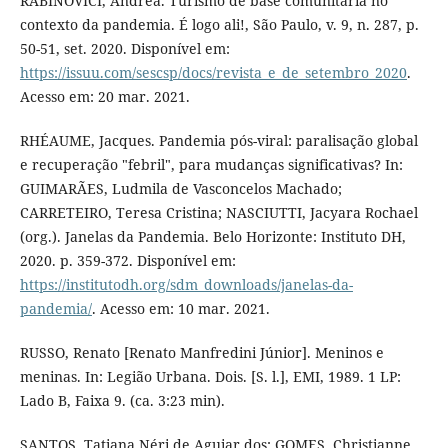
RABINOVICI, Andrea. Turismo de base comunitária no
contexto da pandemia. É logo ali!, São Paulo, v. 9, n. 287, p.
50-51, set. 2020. Disponível em:
https://issuu.com/sescsp/docs/revista_e_de_setembro_2020
.
Acesso em: 20 mar. 2021.
RHÉAUME, Jacques. Pandemia pós-viral: paralisação global
e recuperação "febril", para mudanças significativas? In:
GUIMARÃES, Ludmila de Vasconcelos Machado;
CARRETEIRO, Teresa Cristina; NASCIUTTI, Jacyara Rochael
(org.). Janelas da Pandemia. Belo Horizonte: Instituto DH,
2020. p. 359-372. Disponível em:
https://institutodh.org/sdm_downloads/janelas-da-
pandemia/
. Acesso em: 10 mar. 2021.
RUSSO, Renato [Renato Manfredini Júnior]. Meninos e
meninas. In: Legião Urbana. Dois. [S. l.], EMI, 1989. 1 LP:
Lado B, Faixa 9. (ca. 3:23 min).
SANTOS, Tatiana Néri de Aguiar dos; GOMES, Christianne