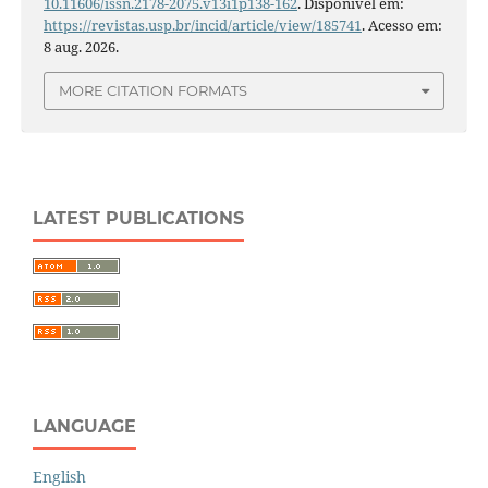
10.11606/issn.2178-2075.v13i1p138-162
. Disponível em:
https://revistas.usp.br/incid/article/view/185741
. Acesso em:
8 aug. 2026.
MORE CITATION FORMATS
LATEST PUBLICATIONS
LANGUAGE
English