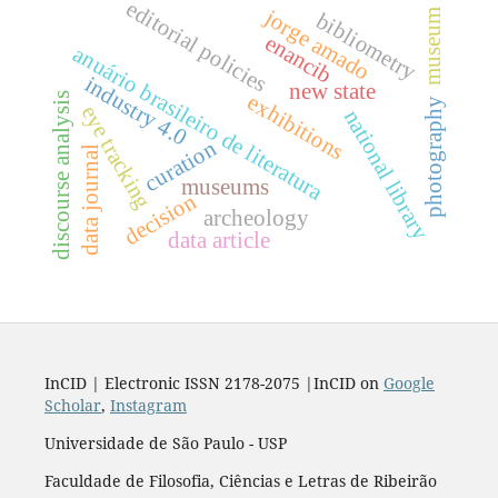
editorial policies
jorge amado
museum
bibliometry
enancib
anuário brasileiro de literatura
industry 4.0
new state
exhibitions
discourse analysis
photography
eye tracking
national library
curation
data journal
museums
decision
archeology
data article
InCID | Electronic ISSN 2178-2075 |InCID on
Google
Scholar
,
Instagram
Universidade de São Paulo - USP
Faculdade de Filosofia, Ciências e Letras de Ribeirão