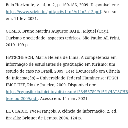
Belo Horizonte, v. 14, n. 2, p. 169-186, 2009. Disponível em:
https://www.scielo.br/pdf/pci/v14n2/v14n2a12.pdf
. Acesso
em: 11 fev. 2021.
GOMES, Bruno Martins Augusto; BAHL, Miguel (Org.).
Turismo e sociedade: aspectos teóricos. São Paulo: All Print,
2019. 199 p.
HATSCHBACH, Maria Helena de Lima. A competência em
informação de estudantes de graduação em turismo: um
estudo de caso no Brasil. 2009. Tese (Doutorado em Ciência
da Informação) – Universidade Federal Fluminense: PPGCI
IBICT UFF, Rio de Janeiro, 2009. Disponível em:
https://repositorio.ibict.br/bitstream/123456789/915/1/HATSCH
tese-out2009.pdf
. Acesso em: 14 mar. 2021.
LE COADIC, Yves-François. A ciência da informação. 2. ed.
Brasília: Briquet de Lemos, 2004. 124 p.