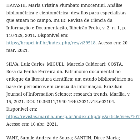
HAYASHI, Maria Cristina Piumbato Innocentini. Análise
bibliométrica e cientométrica: desafios para especialistas
que atuam no campo. InCID: Revista de Ciência da
Informação e Documentação, Ribeirão Preto, v. 2, n. 1, p.
110-129, 2011. Disponível em:
https://brapci.inf.br/index.php/res/v/39518
. Acesso em: 20
mar. 2021.
SILVA, Luiz Carlos; MIGUEL, Marcelo Calderari; COSTA,
Rosa da Penha Ferreira da. Patrimônio documental no
enfoque da literatura científica: um estudo bibliométrico na
base de periódicos em ciência da informação. Brazilian
Journal of Information Science: research trends, Marília, v.
15, 2021. DOI: 10.36311/1940-1640.2021.v15.e02104.
Disponível em:
https://revistas.marilia.unesp.br/index.php/bjis/article/view/10
Acesso em: 16 abr. 2021.
VANZ, Samile Andrea de Souza; SANTIN, Dirce Maria;