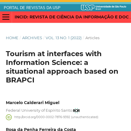
PORTAL DE REVISTAS DA USP
INCID: REVISTA DE CIÊNCIA DA INFORMAÇÃO E DOCUMENTAÇÃO
HOME
/
ARCHIVES
/
VOL. 13 NO. 1 (2022)
/
Articles
Tourism at interfaces with
Information Science: a
situational approach based on
BRAPCI
Marcelo Calderari Miguel
Federal University of Espírito Santo
http://orcid.org/0000-0002-7876-9392 (unauthenticated)
Rosa da Penha Ferreira da Costa