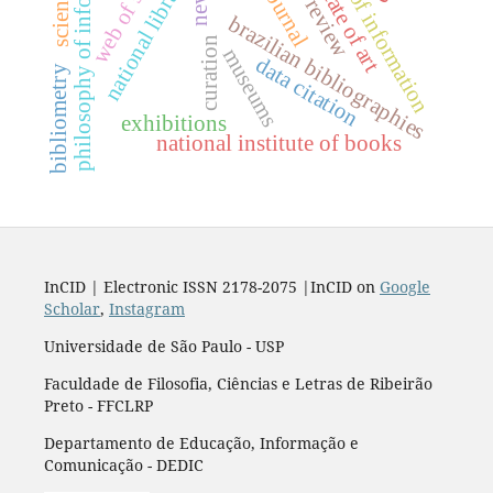
philosophy of information
theory of information
web of science
national library
state of art
brazilian bibliographies
curation
museums
data citation
bibliometry
exhibitions
national institute of books
InCID | Electronic ISSN 2178-2075 |InCID on
Google
Scholar
,
Instagram
Universidade de São Paulo - USP
Faculdade de Filosofia, Ciências e Letras de Ribeirão
Preto - FFCLRP
Departamento de Educação, Informação e
Comunicação - DEDIC