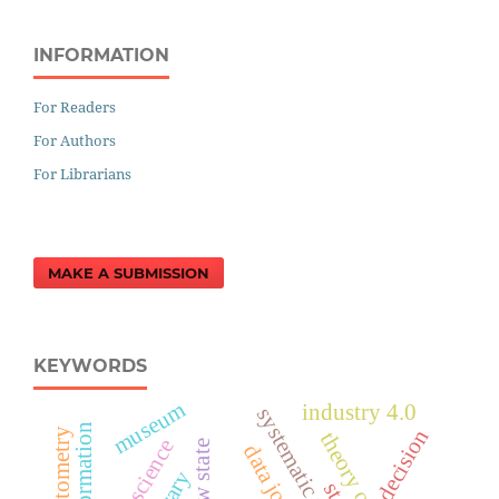
INFORMATION
For Readers
For Authors
For Librarians
MAKE A SUBMISSION
KEYWORDS
museum
industry 4.0
systematic review
decision
scientometry
new state
data journal