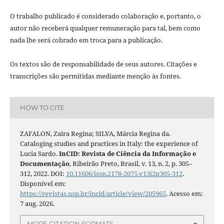
O trabalho publicado é considerado colaboração e, portanto, o
autor não receberá qualquer remuneração para tal, bem como
nada lhe será cobrado em troca para a publicação.
Os textos são de responsabilidade de seus autores. Citações e
transcrições são permitidas mediante menção às fontes.
HOW TO CITE
ZAFALON, Zaira Regina; SILVA, Márcia Regina da.
Cataloging studies and practices in Italy: the experience of
Lucia Sardo.
InCID: Revista de Ciência da Informação e
Documentação
, Ribeirão Preto, Brasil, v. 13, n. 2, p. 305–
312, 2022. DOI:
10.11606/issn.2178-2075.v13i2p305-312
.
Disponível em:
https://revistas.usp.br/incid/article/view/205965
. Acesso em:
7 aug. 2026.
MORE CITATION FORMATS