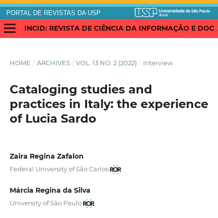
PORTAL DE REVISTAS DA USP
INCID: REVISTA DE CIÊNCIA DA INFORMAÇÃO E DOCUMENTAÇÃO
HOME
/
ARCHIVES
/
VOL. 13 NO. 2 (2022)
/
Interview
Cataloging studies and
practices in Italy: the experience
of Lucia Sardo
Zaira Regina Zafalon
Federal University of São Carlos
Márcia Regina da Silva
University of São Paulo