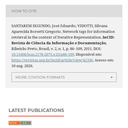
HOW TO CITE
SANTAREM SEGUNDO, José Eduardo; VIDOTTI, Silvana
Aparecida Borsetti Gregorio. Network tags for information
retrieval in the context of Iterative Representation.
InCID:
Revista de Ciência da Informação e Documentação
,
Ribeirão Preto, Brasil, v. 2, n. 1, p. 86–109, 2011. DOI:
10.11606/issn.2178-2075.v2i1p86-109
. Disponível em:
https://revistas.usp.br/incid/article/view/42336
. Acesso em:
10 aug. 2026.
MORE CITATION FORMATS
LATEST PUBLICATIONS