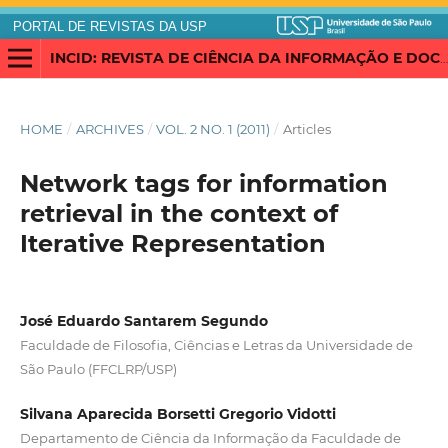
PORTAL DE REVISTAS DA USP
INCID: REVISTA DE CIÊNCIA DA INFORMAÇÃO E DOCUMENTAÇÃO
HOME
/
ARCHIVES
/
VOL. 2 NO. 1 (2011)
/
Articles
Network tags for information
retrieval in the context of
Iterative Representation
José Eduardo Santarem Segundo
Faculdade de Filosofia, Ciências e Letras da Universidade de
São Paulo (FFCLRP/USP)
Silvana Aparecida Borsetti Gregorio Vidotti
Departamento de Ciência da Informação da Faculdade de