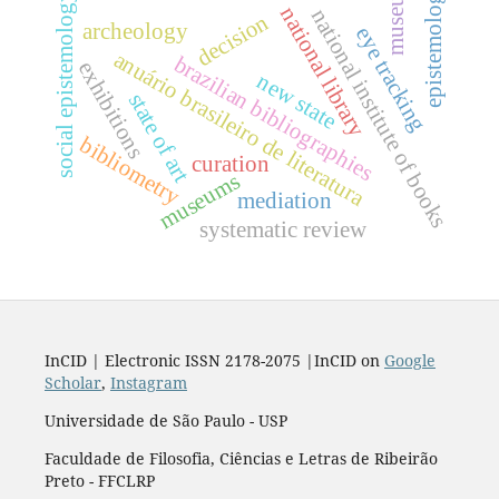
museum
epistemology
social epistemology
national library
national institute of books
decision
archeology
eye tracking
anuário brasileiro de literatura
brazilian bibliographies
exhibitions
new state
state of art
bibliometry
curation
museums
mediation
systematic review
InCID | Electronic ISSN 2178-2075 |InCID on
Google
Scholar
,
Instagram
Universidade de São Paulo - USP
Faculdade de Filosofia, Ciências e Letras de Ribeirão
Preto - FFCLRP