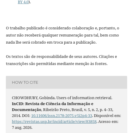
BY 4.0
).
O trabalho publicado é considerado colaboração e, portanto, o
autor não receberá qualquer remuneração para tal, bem como
nada lhe será cobrado em troca para a publicação.
Os textos são de responsabilidade de seus autores. Citações e
transcrições são permitidas mediante menção às fontes.
HOW TO CITE
CHOWDHURY, Gobinda. Users of information retrieval.
InCID: Revista de Ciência da Informação e
Documentação
, Ribeirão Preto, Brasil, v. 5, n. 2, p. 4–33,
2014. DOI:
10.11606/issn.2178-2075.v5i2p4-33
. Disponível em:
https://revistas.usp.br/incid/article/view/83858
. Acesso em:
7 aug. 2026.