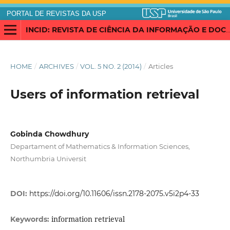
PORTAL DE REVISTAS DA USP
INCID: REVISTA DE CIÊNCIA DA INFORMAÇÃO E DOCUMENTAÇÃO
HOME
/
ARCHIVES
/
VOL. 5 NO. 2 (2014)
/
Articles
Users of information retrieval
Gobinda Chowdhury
Departament of Mathematics & Information Sciences,
Northumbria Universit
DOI:
https://doi.org/10.11606/issn.2178-2075.v5i2p4-33
information retrieval
Keywords: