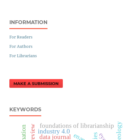
INFORMATION
For Readers
For Authors
For Librarians
MAKE A SUBMISSION
KEYWORDS
archeology
foundations of librarianship
industry 4.0
enancib
data journal