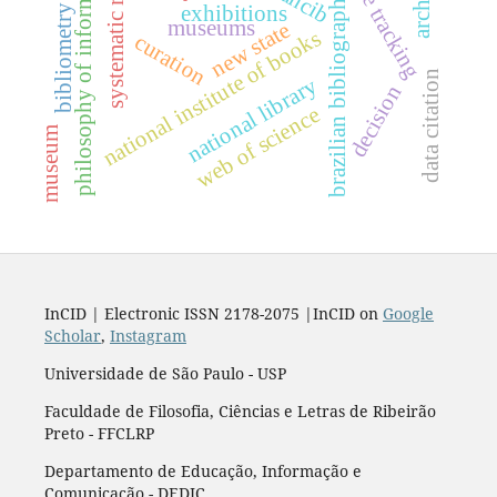
systematic review
philosophy of information
eye tracking
brazilian bibliographies
exhibitions
bibliometry
museums
new state
national institute of books
curation
data citation
national library
decision
web of science
museum
InCID | Electronic ISSN 2178-2075 |InCID on
Google
Scholar
,
Instagram
Universidade de São Paulo - USP
Faculdade de Filosofia, Ciências e Letras de Ribeirão
Preto - FFCLRP
Departamento de Educação, Informação e
Comunicação - DEDIC