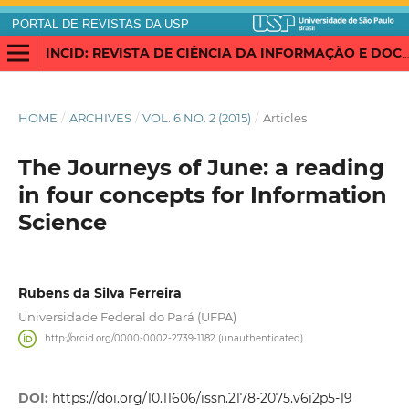
PORTAL DE REVISTAS DA USP
INCID: REVISTA DE CIÊNCIA DA INFORMAÇÃO E DOCUMENTAÇÃO
HOME
/
ARCHIVES
/
VOL. 6 NO. 2 (2015)
/
Articles
The Journeys of June: a reading
in four concepts for Information
Science
Rubens da Silva Ferreira
Universidade Federal do Pará (UFPA)
http://orcid.org/0000-0002-2739-1182 (unauthenticated)
DOI:
https://doi.org/10.11606/issn.2178-2075.v6i2p5-19