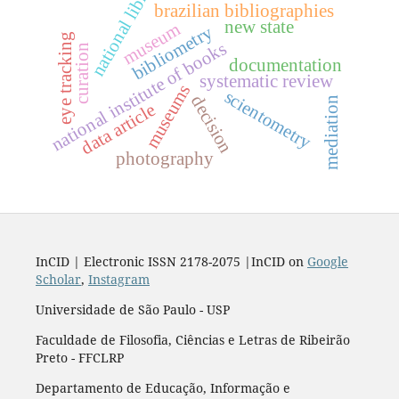
national library
brazilian bibliographies
new state
museum
bibliometry
eye tracking
national institute of books
curation
documentation
systematic review
museums
scientometry
decision
mediation
data article
photography
InCID | Electronic ISSN 2178-2075 |InCID on
Google
Scholar
,
Instagram
Universidade de São Paulo - USP
Faculdade de Filosofia, Ciências e Letras de Ribeirão
Preto - FFCLRP
Departamento de Educação, Informação e