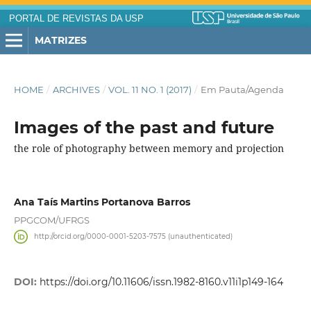
PORTAL DE REVISTAS DA USP
MATRIZES
HOME
/
ARCHIVES
/
VOL. 11 NO. 1 (2017)
/
Em Pauta/Agenda
Images of the past and future
the role of photography between memory and projection
Ana Taís Martins Portanova Barros
PPGCOM/UFRGS
http://orcid.org/0000-0001-5203-7575 (unauthenticated)
DOI:
https://doi.org/10.11606/issn.1982-8160.v11i1p149-164