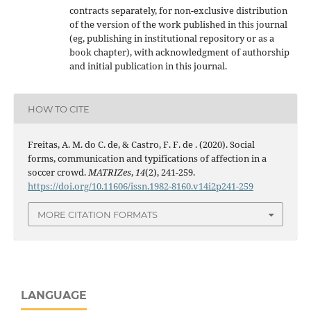
contracts separately, for non-exclusive distribution
of the version of the work published in this journal
(eg, publishing in institutional repository or as a
book chapter), with acknowledgment of authorship
and initial publication in this journal.
HOW TO CITE
Freitas, A. M. do C. de, & Castro, F. F. de . (2020). Social
forms, communication and typifications of affection in a
soccer crowd.
MATRIZes
,
14
(2), 241-259.
https://doi.org/10.11606/issn.1982-8160.v14i2p241-259
MORE CITATION FORMATS
LANGUAGE