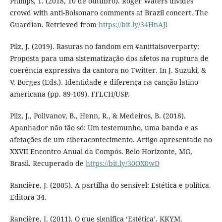
Phillips, T. (2018, 10 de outubro). Roger Waters divides
crowd with anti-Bolsonaro comments at Brazil concert. The
Guardian. Retrieved from
https://bit.ly/34HnAJl
Pilz, J. (2019). Rasuras no fandom em #anittaisoverparty:
Proposta para uma sistematização dos afetos na ruptura de
coerência expressiva da cantora no Twitter. In J. Suzuki, &
V. Borges (Eds.). Identidade e diferença na canção latino-
americana (pp. 89-109). FFLCH/USP.
Pilz, J., Polivanov, B., Henn, R., & Medeiros, B. (2018).
Apanhador não tão só: Um testemunho, uma banda e as
afetações de um ciberacontecimento. Artigo apresentado no
XXVII Encontro Anual da Compós. Belo Horizonte, MG,
Brasil. Recuperado de
https://bit.ly/30OX0wD
Rancière, J. (2005). A partilha do sensível: Estética e política.
Editora 34.
Rancière, J. (2011). O que significa ‘Estética’. KKYM.