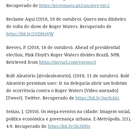
Recuperado de
https://proymago.pt/ranciere-txt-2
Reclame Aqui (2018, 10 de outubro). Quero meu dinheiro
de volta do show de Roger Waters. Recuperado de
https://bit.ly/2GDHoVW
Reeves, P. (2018, 18 de outubro). Ahead of presidential
election, Pink Floyd’s Roger Waters divides Brazil. NPR.
Retrieved from
https://tinyurl.com/yxvntcct
Rolê Aleatório [@rolealeatorio]. (2018, 11 de outubro). Rolê
Aleatório premium user: Ir na delegacia abrir um boletim
de ocorrência contra o Roger Waters [Vídeo anexado]
[Tweet]. Twitter. Recuperado de
https://bit.ly/3nvbA6c
Seixas, J. (2010). Os mega-eventos na cidade: Imagem social,
política econômica e governança urbana. E-Metrópolis, 2(1),
4-9. Recuperado de
https://bit.ly/3ls3DNe