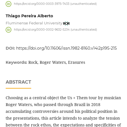
https://orcid.org/0000-0003-3975-7433 (unauthenticated)
Thiago Pereira Alberto
Fluminense Federal University
https://orcid.org/0000-0002-9632-5234 (unauthenticated)
DOI:
https://doi.org/10.11606/issn.1982-8160.v14i2p195-215
Rock, Roger Waters, Erasures
Keywords:
ABSTRACT
Choosing as a central object the Us + Them tour by musician
Roger Waters, who passed through Brazil in 2018
accumulating controversies around his political position in
the presentations, this article intends to analyze the tension
between the rock ethos, the expectations and specificities of