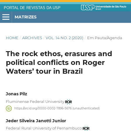
PORTAL DE REVISTAS DA USP
MATRIZES
HOME
/
ARCHIVES
/
VOL. 14 NO. 2 (2020)
/
Em Pauta/Agenda
The rock ethos, erasures and
political conflicts on Roger
Waters’ tour in Brazil
Jonas Pilz
Fluminense Federal University
https://orcid.org/0000-0002-7896-5676 (unauthenticated)
Jeder Silveira Janotti Junior
Federal Rural University of Pernambuco