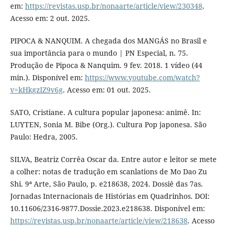
em:
https://revistas.usp.br/nonaarte/article/view/230348
.
Acesso em: 2 out. 2025.
PIPOCA & NANQUIM. A chegada dos MANGÁS no Brasil e
sua importância para o mundo | PN Especial, n. 75.
Produção de Pipoca & Nanquim. 9 fev. 2018. 1 vídeo (44
min.). Disponível em:
https://www.youtube.com/watch?
v=kHkgzIZ9v6g
. Acesso em: 01 out. 2025.
SATO, Cristiane. A cultura popular japonesa: animê. In:
LUYTEN, Sonia M. Bibe (Org.). Cultura Pop japonesa. São
Paulo: Hedra, 2005.
SILVA, Beatriz Corrêa Oscar da. Entre autor e leitor se mete
a colher: notas de tradução em scanlations de Mo Dao Zu
Shi. 9ª Arte, São Paulo, p. e218638, 2024. Dossiê das 7as.
Jornadas Internacionais de Histórias em Quadrinhos. DOI:
10.11606/2316-9877.Dossie.2023.e218638. Disponível em:
https://revistas.usp.br/nonaarte/article/view/218638
. Acesso