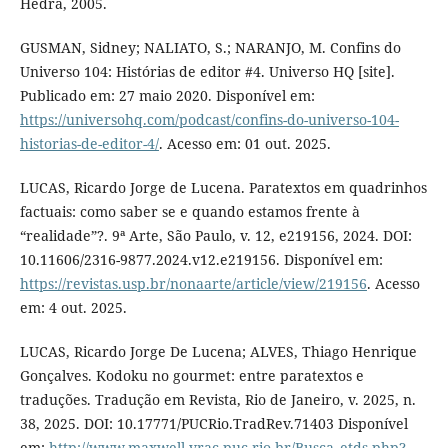
Hedra, 2005.
GUSMAN, Sidney; NALIATO, S.; NARANJO, M. Confins do
Universo 104: Histórias de editor #4. Universo HQ [site].
Publicado em: 27 maio 2020. Disponível em:
https://universohq.com/podcast/confins-do-universo-104-
historias-de-editor-4/
. Acesso em: 01 out. 2025.
LUCAS, Ricardo Jorge de Lucena. Paratextos em quadrinhos
factuais: como saber se e quando estamos frente à
“realidade”?. 9ª Arte, São Paulo, v. 12, e219156, 2024. DOI:
10.11606/2316-9877.2024.v12.e219156. Disponível em:
https://revistas.usp.br/nonaarte/article/view/219156
. Acesso
em: 4 out. 2025.
LUCAS, Ricardo Jorge De Lucena; ALVES, Thiago Henrique
Gonçalves. Kodoku no gourmet: entre paratextos e
traduções. Tradução em Revista, Rio de Janeiro, v. 2025, n.
38, 2025. DOI: 10.17771/PUCRio.TradRev.71403 Disponível
em:
http://www.maxwell.vrac.puc-rio.br/Busca_etds.php?