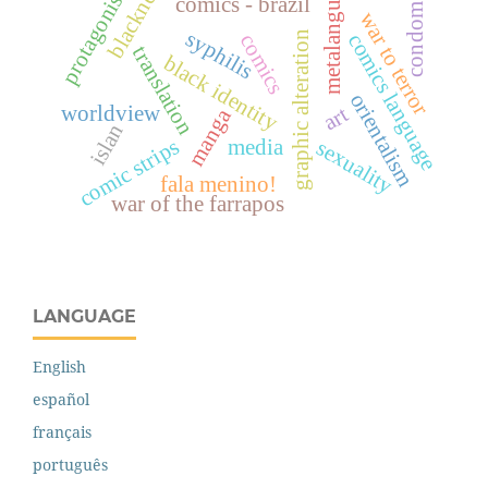
metalanguage
blackness
protagonism
comics - brazil
condom
war to terror
syphilis
graphic alteration
comics language
comics
translation
black identity
orientalism
worldview
art
manga
islan
comic strips
sexuality
media
fala menino!
war of the farrapos
LANGUAGE
English
español
français
português