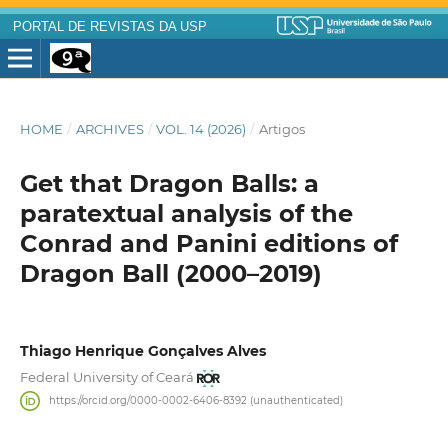
PORTAL DE REVISTAS DA USP
HOME
/
ARCHIVES
/
VOL. 14 (2026)
/
Artigos
Get that Dragon Balls: a
paratextual analysis of the
Conrad and Panini editions of
Dragon Ball (2000–2019)
Thiago Henrique Gonçalves Alves
Federal University of Ceará
https://orcid.org/0000-0002-6406-8392 (unauthenticated)