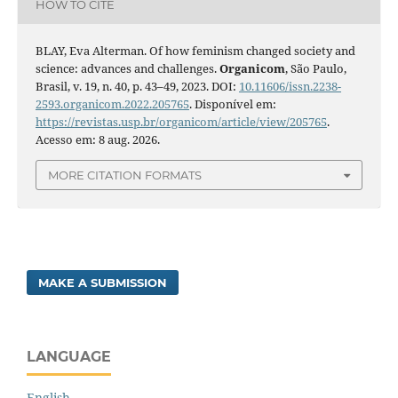
HOW TO CITE
BLAY, Eva Alterman. Of how feminism changed society and
science: advances and challenges.
Organicom
, São Paulo,
Brasil, v. 19, n. 40, p. 43–49, 2023. DOI:
10.11606/issn.2238-
2593.organicom.2022.205765
. Disponível em:
https://revistas.usp.br/organicom/article/view/205765
.
Acesso em: 8 aug. 2026.
MORE CITATION FORMATS
MAKE A SUBMISSION
LANGUAGE
English