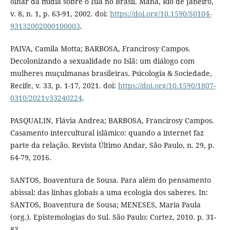
olhar da mídia sobre o Islã no Brasil. Mana, Rio de Janeiro,
v. 8, n. 1, p. 63-91, 2002. doi:
https://doi.org/10.1590/S0104-
93132002000100003
.
PAIVA, Camila Motta; BARBOSA, Francirosy Campos.
Decolonizando a sexualidade no Islã: um diálogo com
mulheres muçulmanas brasileiras. Psicologia & Sociedade,
Recife, v. 33, p. 1-17, 2021. doi:
https://doi.org/10.1590/1807-
0310/2021v33240224
.
PASQUALIN, Flávia Andrea; BARBOSA, Francirosy Campos.
Casamento intercultural islâmico: quando a internet faz
parte da relação. Revista Último Andar, São Paulo, n. 29, p.
64-79, 2016.
SANTOS, Boaventura de Sousa. Para além do pensamento
abissal: das linhas globais a uma ecologia dos saberes. In:
SANTOS, Boaventura de Sousa; MENESES, Maria Paula
(org.). Epistemologias do Sul. São Paulo: Cortez, 2010. p. 31-
83.