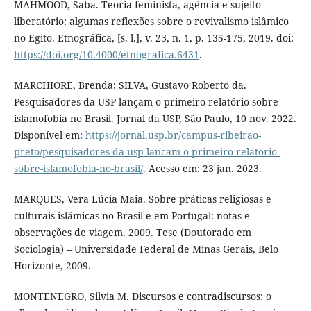
MAHMOOD, Saba. Teoria feminista, agência e sujeito
liberatório: algumas reflexões sobre o revivalismo islâmico
no Egito. Etnográfica, [s. l.], v. 23, n. 1, p. 135-175, 2019. doi:
https://doi.org/10.4000/etnografica.6431
.
MARCHIORE, Brenda; SILVA, Gustavo Roberto da.
Pesquisadores da USP lançam o primeiro relatório sobre
islamofobia no Brasil. Jornal da USP, São Paulo, 10 nov. 2022.
Disponível em:
https://jornal.usp.br/campus-ribeirao-
preto/pesquisadores-da-usp-lancam-o-primeiro-relatorio-
sobre-islamofobia-no-brasil/
. Acesso em: 23 jan. 2023.
MARQUES, Vera Lúcia Maia. Sobre práticas religiosas e
culturais islâmicas no Brasil e em Portugal: notas e
observações de viagem. 2009. Tese (Doutorado em
Sociologia) – Universidade Federal de Minas Gerais, Belo
Horizonte, 2009.
MONTENEGRO, Silvia M. Discursos e contradiscursos: o