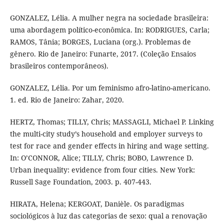
GONZALEZ, Lélia. A mulher negra na sociedade brasileira:
uma abordagem político-econômica. In: RODRIGUES, Carla;
RAMOS, Tânia; BORGES, Luciana (org.). Problemas de
gênero. Rio de Janeiro: Funarte, 2017. (Coleção Ensaios
brasileiros contemporâneos).
GONZALEZ, Lélia. Por um feminismo afro-latino-americano.
1. ed. Rio de Janeiro: Zahar, 2020.
HERTZ, Thomas; TILLY, Chris; MASSAGLI, Michael P. Linking
the multi-city study’s household and employer surveys to
test for race and gender effects in hiring and wage setting.
In: O’CONNOR, Alice; TILLY, Chris; BOBO, Lawrence D.
Urban inequality: evidence from four cities. New York:
Russell Sage Foundation, 2003. p. 407-443.
HIRATA, Helena; KERGOAT, Danièle. Os paradigmas
sociológicos à luz das categorias de sexo: qual a renovação