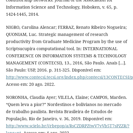
Information Science and Technology, Hoboken, v. 65, p.
1424-1445, 2014.
NIGRO, Carolina Alencar; FERRAZ, Renato Ribeiro Nogueira;
QUONIAM, Luc. Strategic management of research
productivity from Graduate Medicine Program by the use of
Scriptsucupira computational tool. In: INTERNATIONAL
CONFERENCE ON INFORMATION SYSTEMS & TECHNOLOGY
MANAGEMENT (CONTECSI), 13., 2016, São Paulo. Anais […].
São Paulo: USP, 2016. p. 311-325. Disponível em:
http://www.contecsi.tecsi.org/index.php/contecsi/13CONTECSI/
Acesso em: 20 ago. 2022.
NORONHA, Claudia Ayer; VILELA, Elaine; CAMPOS, Marden.
“Quem leva a pior?” Nordestinos e bolivianos no mercado
de trabalho paulista. Revista Brasileira de Estudos de
População, Rio de Janeiro, v. 36, 2019. Disponível em:
http://www.scielo.br/j/rbepop/a/RsCZDRPZtwV7vVb5T7sPZZR/?
lang=pt
. Acesso em: 4 ago. 2022.