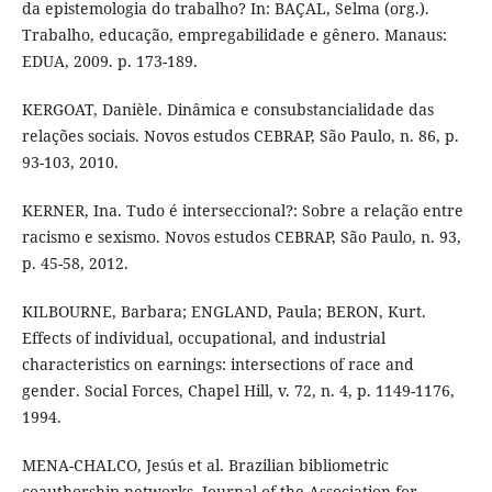
da epistemologia do trabalho? In: BAÇAL, Selma (org.).
Trabalho, educação, empregabilidade e gênero. Manaus:
EDUA, 2009. p. 173-189.
KERGOAT, Danièle. Dinâmica e consubstancialidade das
relações sociais. Novos estudos CEBRAP, São Paulo, n. 86, p.
93-103, 2010.
KERNER, Ina. Tudo é interseccional?: Sobre a relação entre
racismo e sexismo. Novos estudos CEBRAP, São Paulo, n. 93,
p. 45-58, 2012.
KILBOURNE, Barbara; ENGLAND, Paula; BERON, Kurt.
Effects of individual, occupational, and industrial
characteristics on earnings: intersections of race and
gender. Social Forces, Chapel Hill, v. 72, n. 4, p. 1149-1176,
1994.
MENA-CHALCO, Jesús et al. Brazilian bibliometric
coauthorship networks. Journal of the Association for