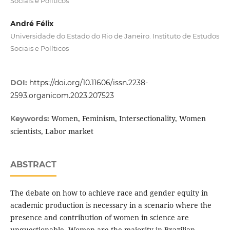
Sociais e Políticos
André Félix
Universidade do Estado do Rio de Janeiro. Instituto de Estudos
Sociais e Políticos
DOI:
https://doi.org/10.11606/issn.2238-
2593.organicom.2023.207523
Women, Feminism, Intersectionality, Women
Keywords:
scientists, Labor market
ABSTRACT
The debate on how to achieve race and gender equity in
academic production is necessary in a scenario where the
presence and contribution of women in science are
unquestionable. Women are the majority in Brazilian