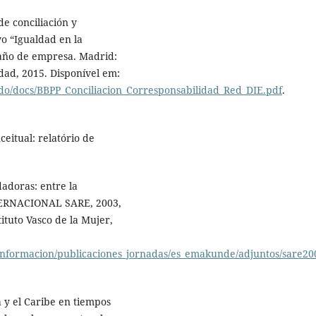
e conciliación y
vo “Igualdad en la
maño de empresa. Madrid:
ldad, 2015. Disponível em:
do/docs/BBPP_Conciliacion_Corresponsabilidad_Red_DIE.pdf
.
eitual: relatório de
adoras: entre la
NTERNACIONAL SARE, 2003,
tituto Vasco de la Mujer,
informacion/publicaciones_jornadas/es_emakunde/adjuntos/sare20
y el Caribe en tiempos