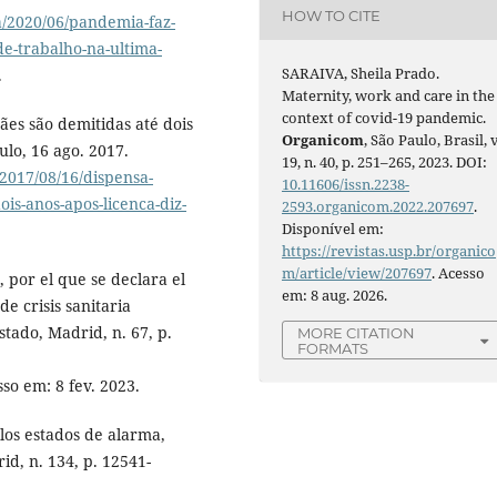
HOW TO CITE
a/2020/06/pandemia-faz-
e-trabalho-na-ultima-
SARAIVA, Sheila Prado.
.
Maternity, work and care in the
context of covid-19 pandemic.
es são demitidas até dois
Organicom
, São Paulo, Brasil, v
ulo, 16 ago. 2017.
19, n. 40, p. 251–265, 2023. DOI:
2017/08/16/dispensa-
10.11606/issn.2238-
is-anos-apos-licenca-diz-
2593.organicom.2022.207697
.
Disponível em:
https://revistas.usp.br/organico
m/article/view/207697
. Acesso
 por el que se declara el
em: 8 aug. 2026.
de crisis sanitaria
stado, Madrid, n. 67, p.
MORE CITATION
FORMATS
sso em: 8 fev. 2023.
los estados de alarma,
rid, n. 134, p. 12541-