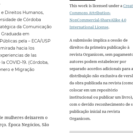
o
This work is licensed under a
Creat
o e Direitos Humanos,
Commons Attribution-
ersidade de Córdoba
NonCommercial-ShareAlike 4.0
ratégica da Comunicação
International License
.
SP Graduada em
A submissão implica a cessão de
Públicas pela – ECA/USP
direitos da primeira publicação à
mirada hacia los
revista Organicom, sem pagamento
experiencias de las
autores podem estabelecer por
 la COVID-19. (Córdoba,
separado acordos adicionais para 
ênero e Migração
distribuição não exclusiva de vers
da obra publicada na revista (com
colocar em um repositório
institucional ou publicar um livro),
com o devido reconhecimento de 
publicação inicial na revista
de mulheres deixarem o
Organicom.
ço. Época Negócios, São