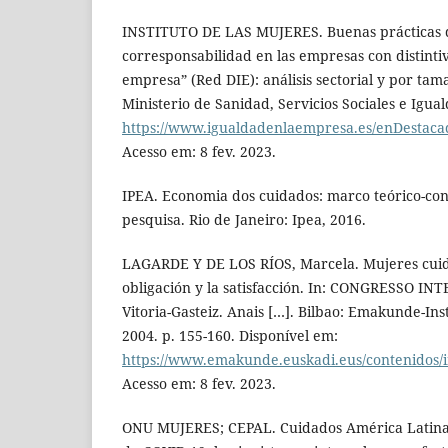
INSTITUTO DE LAS MUJERES. Buenas prácticas d
corresponsabilidad en las empresas con distinti
empresa” (Red DIE): análisis sectorial y por ta
Ministerio de Sanidad, Servicios Sociales e Igua
https://www.igualdadenlaempresa.es/enDestaca
Acesso em: 8 fev. 2023.
IPEA. Economia dos cuidados: marco teórico-conc
pesquisa. Rio de Janeiro: Ipea, 2016.
LAGARDE Y DE LOS RÍOS, Marcela. Mujeres cuid
obligación y la satisfacción. In: CONGRESSO I
Vitoria-Gasteiz. Anais […]. Bilbao: Emakunde-Ins
2004. p. 155-160. Disponível em:
https://www.emakunde.euskadi.eus/contenidos/
Acesso em: 8 fev. 2023.
ONU MUJERES; CEPAL. Cuidados América Latina 