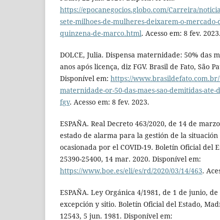
https://epocanegocios.globo.com/Carreira/notici
sete-milhoes-de-mulheres-deixarem-o-mercado-d
quinzena-de-marco.html
. Acesso em: 8 fev. 2023
DOLCE, Julia. Dispensa maternidade: 50% das mã
anos após licença, diz FGV. Brasil de Fato, São Pa
Disponível em:
https://www.brasildefato.com.br/
maternidade-or-50-das-maes-sao-demitidas-ate-do
fgv
. Acesso em: 8 fev. 2023.
ESPAÑA. Real Decreto 463/2020, de 14 de marzo,
estado de alarma para la gestión de la situación 
ocasionada por el COVID-19. Boletín Oficial del E
25390-25400, 14 mar. 2020. Disponível em:
https://www.boe.es/eli/es/rd/2020/03/14/463
. Ace
ESPAÑA. Ley Orgánica 4/1981, de 1 de junio, de 
excepción y sitio. Boletín Oficial del Estado, Mad
12543, 5 jun. 1981. Disponível em: