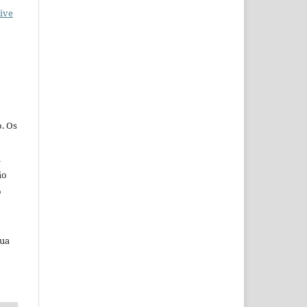
ive
. Os
a
ão
o
sua