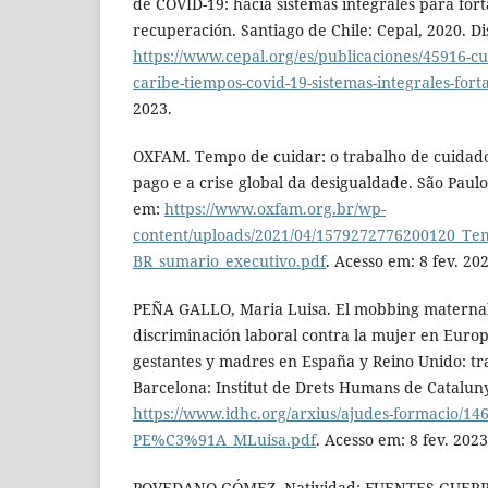
de COVID-19: hacia sistemas integrales para fort
recuperación. Santiago de Chile: Cepal, 2020. D
https://www.cepal.org/es/publicaciones/45916-cu
caribe-tiempos-covid-19-sistemas-integrales-fort
2023.
OXFAM. Tempo de cuidar: o trabalho de cuida
pago e a crise global da desigualdade. São Paul
em:
https://www.oxfam.org.br/wp-
content/uploads/2021/04/1579272776200120_Te
BR_sumario_executivo.pdf
. Acesso em: 8 fev. 20
PEÑA GALLO, Maria Luisa. El mobbing maternal
discriminación laboral contra la mujer en Europ
gestantes y madres en España y Reino Unido: tra
Barcelona: Institut de Drets Humans de Cataluny
https://www.idhc.org/arxius/ajudes-formacio/14
PE%C3%91A_MLuisa.pdf
. Acesso em: 8 fev. 2023
POVEDANO GÓMEZ, Natividad; FUENTES-GUERRA,