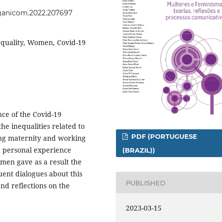
organicom.2022.207697
quality, Women, Covid-19
nce of the Covid-19
he inequalities related to
PDF (PORTUGUESE
ling maternity and working
on personal experience
(BRAZIL))
men gave as a result the
ent dialogues about this
PUBLISHED
nd reflections on the
2023-03-15