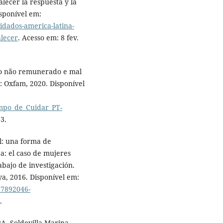
alecer la respuesta y la
isponível em:
idados-america-latina-
alecer
. Acesso em: 8 fev.
do não remunerado e mal
o: Oxfam, 2020. Disponível
mpo_de_Cuidar_PT-
23.
: una forma de
a: el caso de mujeres
bajo de investigación.
a, 2016. Disponível em:
67892046-
.
 Soldevilla Marina.