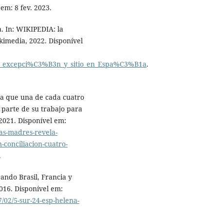
 em: 8 fev. 2023.
. In: WIKIPEDIA: la
kimedia, 2022. Disponível
rma,_excepci%C3%B3n_y_sitio_en_Espa%C3%B1a
.
la que una de cada cuatro
parte de su trabajo para
 2021. Disponível em:
las-madres-revela-
n-conciliacion-cuatro-
.
ando Brasil, Francia y
2016. Disponível em:
/02/5-sur-24-esp-helena-