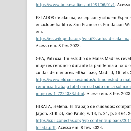
https://www.boe.es/eli/es/lo/1981/06/01/4
. Acesso
ESTADOS de alarma, excepción y sitio en España
enciclopédia libre. San Francisco: Fundación Wi
em:
https://es.wikipedia.org/wiki/Estados_de_ala
Acesso em: 8 fev. 2023.
GEA, Patricia. Un estudio de Malas Madres reve
mujeres renunció durante la pandemia a todo o 
cuidar de menores. elDiario.es, Madrid, 16 feb.
https://www.eldiario.es/nidos/ultimo-estudio-ma
renuncia-trabajo-total-parcial-sido-unica-solucio
mujeres_1_7224383.html
. Acesso em: 8 fev. 2023
HIRATA, Helena. El trabajo de cuidados: compar
Japón. SUR 24, São Paulo, v. 13, n. 24, p. 53-64, 
https://sur.conectas.org/wp-content/uploads/2017
hirata.pdf
. Acesso em: 8 fev. 2023.