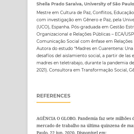
Sheila Prado Saraiva, University of São Paul
Mestre em Cultura de Paz, Conflitos, Educaçã
com investigação em Gênero e Paz, pela Univ
(UCO), Espanha. Pós-graduada em Gestão Est
Organizacional e Relações Públicas – ECA/U
Comunicação Social com ênfase em Relações 
Autora do estudo “Madres en Cuarentena: Una 
desafíos del aislamiento social, a partir de las 
madres en teletrabajo, durante la pandemia de
2021). Consultora em Transformação Social, G
REFERENCES
AGÊNCIA O GLOBO. Pandemia faz sete milhões 
mercado de trabalho na última quinzena de mar
Paulo, 22 jun. 2020. Disponível em: