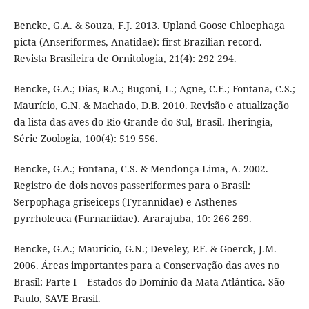
Bencke, G.A. & Souza, F.J. 2013. Upland Goose Chloephaga
picta (Anseriformes, Anatidae): first Brazilian record.
Revista Brasileira de Ornitologia, 21(4): 292 294.
Bencke, G.A.; Dias, R.A.; Bugoni, L.; Agne, C.E.; Fontana, C.S.;
Maurício, G.N. & Machado, D.B. 2010. Revisão e atualização
da lista das aves do Rio Grande do Sul, Brasil. Iheringia,
Série Zoologia, 100(4): 519 556.
Bencke, G.A.; Fontana, C.S. & Mendonça-Lima, A. 2002.
Registro de dois novos passeriformes para o Brasil:
Serpophaga griseiceps (Tyrannidae) e Asthenes
pyrrholeuca (Furnariidae). Ararajuba, 10: 266 269.
Bencke, G.A.; Mauricio, G.N.; Develey, P.F. & Goerck, J.M.
2006. Áreas importantes para a Conservação das aves no
Brasil: Parte I – Estados do Domínio da Mata Atlântica. São
Paulo, SAVE Brasil.