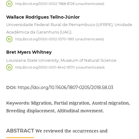
http://orcid.org/0000-0002-7868-8728 (unauthenticated)
Wallace Rodrigues Telino-Júnior
Universidade Federal Rural de Pernambuco (UFRPE), Unidade
Acadêmica da Garanhuns (UAG).
http://orcid.org/0000-0002-5570-1993 (unauthenticated)
Bret Myers Whitney
Louisiana State University, Museum of Natural Science.
http://orcid.org/0000-0001-8442-9370 (unauthenticated)
DOI:
https://doi.org/10.11606/1807-0205/2018.58.03
Migration, Partial migration, Austral migration,
Keywords:
Breeding displacement, Altitudinal movement.
ABSTRACT
We reviewed the occurrences and