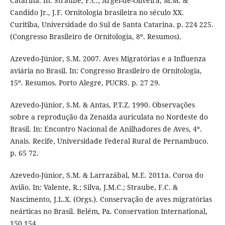
Catarina. In: Straube, F.C.; Argel-de-Oliveira, M.M. &
Candido Jr., J.F. Ornitologia brasileira no século XX.
Curitiba, Universidade do Sul de Santa Catarina. p. 224 225.
(Congresso Brasileiro de Ornitologia, 8º. Resumos).
Azevedo-Júnior, S.M. 2007. Aves Migratórias e a Influenza
aviária no Brasil. In: Congresso Brasileiro de Ornitologia,
15º. Resumos. Porto Alegre, PUCRS. p. 27 29.
Azevedo-Júnior, S.M. & Antas, P.T.Z. 1990. Observações
sobre a reprodução da Zenaida auriculata no Nordeste do
Brasil. In: Encontro Nacional de Anilhadores de Aves, 4º.
Anais. Recife, Universidade Federal Rural de Pernambuco.
p. 65 72.
Azevedo-Júnior, S.M. & Larrazábal, M.E. 2011a. Coroa do
Avião. In: Valente, R.; Silva, J.M.C.; Straube, F.C. &
Nascimento, J.L.X. (Orgs.). Conservação de aves migratórias
neárticas no Brasil. Belém, Pa. Conservation International,
150 154.