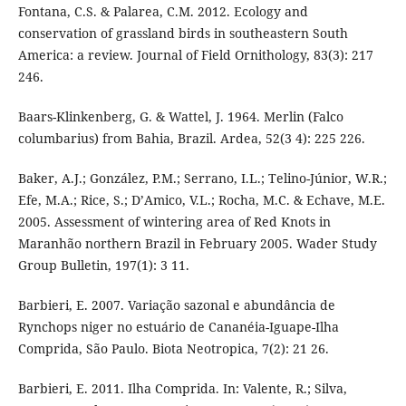
Fontana, C.S. & Palarea, C.M. 2012. Ecology and
conservation of grassland birds in southeastern South
America: a review. Journal of Field Ornithology, 83(3): 217
246.
Baars-Klinkenberg, G. & Wattel, J. 1964. Merlin (Falco
columbarius) from Bahia, Brazil. Ardea, 52(3 4): 225 226.
Baker, A.J.; González, P.M.; Serrano, I.L.; Telino-Júnior, W.R.;
Efe, M.A.; Rice, S.; D’Amico, V.L.; Rocha, M.C. & Echave, M.E.
2005. Assessment of wintering area of Red Knots in
Maranhão northern Brazil in February 2005. Wader Study
Group Bulletin, 197(1): 3 11.
Barbieri, E. 2007. Variação sazonal e abundância de
Rynchops niger no estuário de Cananéia-Iguape-Ilha
Comprida, São Paulo. Biota Neotropica, 7(2): 21 26.
Barbieri, E. 2011. Ilha Comprida. In: Valente, R.; Silva,