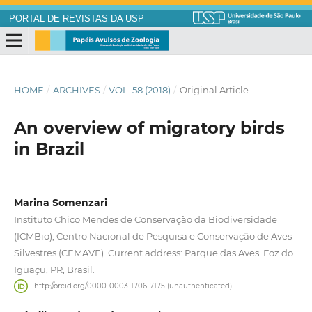
PORTAL DE REVISTAS DA USP
HOME
/
ARCHIVES
/
VOL. 58 (2018)
/
Original Article
An overview of migratory birds
in Brazil
Marina Somenzari
Instituto Chico Mendes de Conservação da Biodiversidade
(ICMBio), Centro Nacional de Pesquisa e Conservação de Aves
Silvestres (CEMAVE). Current address: Parque das Aves. Foz do
Iguaçu, PR, Brasil.
http://orcid.org/0000-0003-1706-7175 (unauthenticated)