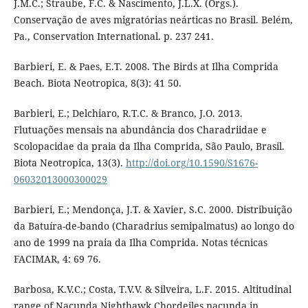
J.M.C.; Straube, F.C. & Nascimento, J.L.X. (Orgs.).
Conservação de aves migratórias neárticas no Brasil. Belém,
Pa., Conservation International. p. 237 241.
Barbieri, E. & Paes, E.T. 2008. The Birds at Ilha Comprida
Beach. Biota Neotropica, 8(3): 41 50.
Barbieri, E.; Delchiaro, R.T.C. & Branco, J.O. 2013.
Flutuações mensais na abundância dos Charadriidae e
Scolopacidae da praia da Ilha Comprida, São Paulo, Brasil.
Biota Neotropica, 13(3).
http://doi.org/10.1590/S1676-
06032013000300029
Barbieri, E.; Mendonça, J.T. & Xavier, S.C. 2000. Distribuição
da Batuíra-de-bando (Charadrius semipalmatus) ao longo do
ano de 1999 na praia da Ilha Comprida. Notas técnicas
FACIMAR, 4: 69 76.
Barbosa, K.V.C.; Costa, T.V.V. & Silveira, L.F. 2015. Altitudinal
range of Nacunda Nighthawk Chordeiles nacunda in