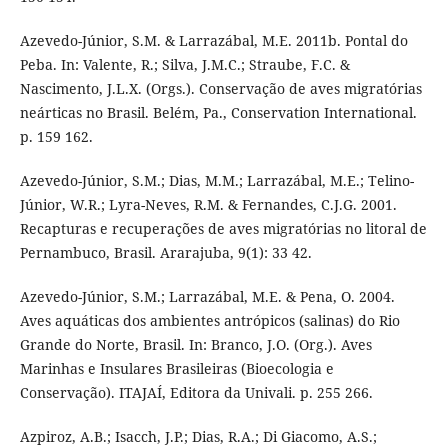
Azevedo-Júnior, S.M. & Larrazábal, M.E. 2011b. Pontal do
Peba. In: Valente, R.; Silva, J.M.C.; Straube, F.C. &
Nascimento, J.L.X. (Orgs.). Conservação de aves migratórias
neárticas no Brasil. Belém, Pa., Conservation International.
p. 159 162.
Azevedo-Júnior, S.M.; Dias, M.M.; Larrazábal, M.E.; Telino-
Júnior, W.R.; Lyra-Neves, R.M. & Fernandes, C.J.G. 2001.
Recapturas e recuperações de aves migratórias no litoral de
Pernambuco, Brasil. Ararajuba, 9(1): 33 42.
Azevedo-Júnior, S.M.; Larrazábal, M.E. & Pena, O. 2004.
Aves aquáticas dos ambientes antrópicos (salinas) do Rio
Grande do Norte, Brasil. In: Branco, J.O. (Org.). Aves
Marinhas e Insulares Brasileiras (Bioecologia e
Conservação). ITAJAÍ, Editora da Univali. p. 255 266.
Azpiroz, A.B.; Isacch, J.P.; Dias, R.A.; Di Giacomo, A.S.;