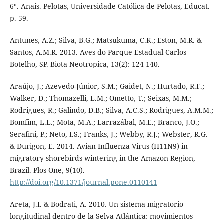
6º. Anais. Pelotas, Universidade Católica de Pelotas, Educat.
p. 59.
Antunes, A.Z.; Silva, B.G.; Matsukuma, C.K.; Eston, M.R. &
Santos, A.M.R. 2013. Aves do Parque Estadual Carlos
Botelho, SP. Biota Neotropica, 13(2): 124 140.
Araújo, J.; Azevedo-Júnior, S.M.; Gaidet, N.; Hurtado, R.F.;
Walker, D.; Thomazelli, L.M.; Ometto, T.; Seixas, M.M.;
Rodrigues, R.; Galindo, D.B.; Silva, A.C.S.; Rodrigues, A.M.M.;
Bomfim, L.L.; Mota, M.A.; Larrazábal, M.E.; Branco, J.O.;
Serafini, P.; Neto, I.S.; Franks, J.; Webby, R.J.; Webster, R.G.
& Durigon, E. 2014. Avian Influenza Virus (H11N9) in
migratory shorebirds wintering in the Amazon Region,
Brazil. Plos One, 9(10).
http://doi.org/10.1371/journal.pone.0110141
Areta, J.I. & Bodrati, A. 2010. Un sistema migratorio
longitudinal dentro de la Selva Atlántica: movimientos