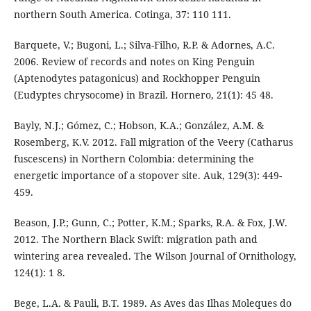
northern South America. Cotinga, 37: 110 111.
Barquete, V.; Bugoni, L.; Silva-Filho, R.P. & Adornes, A.C.
2006. Review of records and notes on King Penguin
(Aptenodytes patagonicus) and Rockhopper Penguin
(Eudyptes chrysocome) in Brazil. Hornero, 21(1): 45 48.
Bayly, N.J.; Gómez, C.; Hobson, K.A.; González, A.M. &
Rosemberg, K.V. 2012. Fall migration of the Veery (Catharus
fuscescens) in Northern Colombia: determining the
energetic importance of a stopover site. Auk, 129(3): 449-
459.
Beason, J.P.; Gunn, C.; Potter, K.M.; Sparks, R.A. & Fox, J.W.
2012. The Northern Black Swift: migration path and
wintering area revealed. The Wilson Journal of Ornithology,
124(1): 1 8.
Bege, L.A. & Pauli, B.T. 1989. As Aves das Ilhas Moleques do