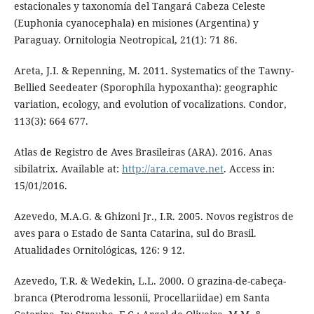
estacionales y taxonomía del Tangará Cabeza Celeste
(Euphonia cyanocephala) en misiones (Argentina) y
Paraguay. Ornitologia Neotropical, 21(1): 71 86.
Areta, J.I. & Repenning, M. 2011. Systematics of the Tawny-
Bellied Seedeater (Sporophila hypoxantha): geographic
variation, ecology, and evolution of vocalizations. Condor,
113(3): 664 677.
Atlas de Registro de Aves Brasileiras (ARA). 2016. Anas
sibilatrix. Available at:
http://ara.cemave.net
. Access in:
15/01/2016.
Azevedo, M.A.G. & Ghizoni Jr., I.R. 2005. Novos registros de
aves para o Estado de Santa Catarina, sul do Brasil.
Atualidades Ornitológicas, 126: 9 12.
Azevedo, T.R. & Wedekin, L.L. 2000. O grazina-de-cabeça-
branca (Pterodroma lessonii, Procellariidae) em Santa