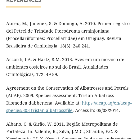
REFERENCES
Abreu, M.; Jiménez, S. & Domingo, A. 2010. Primer registro
del Petrel de Trindade Pterodroma arminjoniana
(Procellariiformes: Procellariidae) em Uruguay. Revista
Brasileira de Ornitologia, 18(3): 240 241.
Accordi, I.A. & Hartz, S.M. 2013. Aves em um mosaico de
ambientes costeiros no sul do Brasil. Atualidades
Ornitológicas, 172: 49 59.
Agreement on the Conservation of Albatrosses and Petrels
(ACAP). 2009. Species assessment: Tristan Albatross
Diomedea dabbenena. Available at:
https://acap.aq/en/acap-
species/303-tristan-albatross/file
. Access in: 05/08/2014.
Albano, C. & Girão, W. 2011. Região Metropolitana de
Fortaleza. In: Valente, R.; Silva, J.M.C.; Straube, F.C. &
Nascimento, J.L.X. (Orgs.). Conservação de aves migratórias