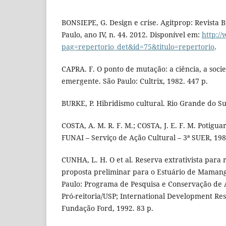
BONSIEPE, G. Design e crise. Agitprop: Revista B
Paulo, ano IV, n. 44. 2012. Disponível em:
http:/
pag=repertorio_det&id=75&titulo=repertorio
.
CAPRA. F. O ponto de mutação: a ciência, a soci
emergente. São Paulo: Cultrix, 1982. 447 p.
BURKE, P. Hibridismo cultural. Rio Grande do Sul
COSTA, A. M. R. F. M.; COSTA, J. E. F. M. Potigua
FUNAI – Serviço de Ação Cultural – 3ª SUER, 198
CUNHA, L. H. O et al. Reserva extrativista par
proposta preliminar para o Estuário de Mamang
Paulo: Programa de Pesquisa e Conservação de Á
Pró-reitoria/USP; International Development Re
Fundação Ford, 1992. 83 p.