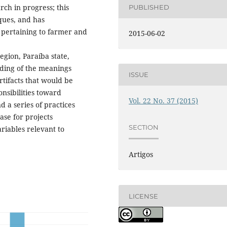
ch in progress; this
PUBLISHED
ques, and has
 pertaining to farmer and
2015-06-02
gion, Paraíba state,
ading of the meanings
ISSUE
artifacts that would be
onsibilities toward
Vol. 22 No. 37 (2015)
 a series of practices
ase for projects
SECTION
riables relevant to
Artigos
LICENSE