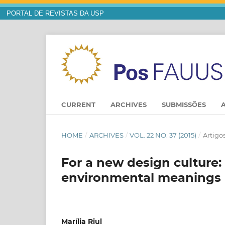
PORTAL DE REVISTAS DA USP
CURRENT
ARCHIVES
SUBMISSÕES
HOME
/
ARCHIVES
/
VOL. 22 NO. 37 (2015)
/
Artigo
For a new design culture: 
environmental meanings
Marília Riul