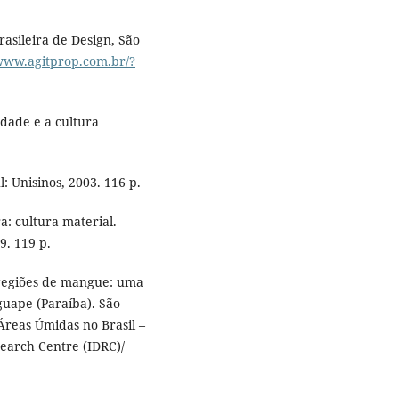
rasileira de Design, São
/www.agitprop.com.br/?
edade e a cultura
: Unisinos, 2003. 116 p.
ra: cultura material.
9. 119 p.
a regiões de mangue: uma
uape (Paraíba). São
reas Úmidas no Brasil –
search Centre (IDRC)/