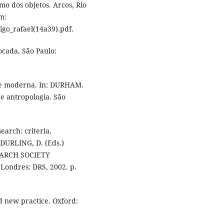
smo dos objetos. Arcos, Rio
em:
igo_rafael(14a39).pdf.
cada. São Paulo:
de moderna. In: DURHAM.
de antropologia. São
arch: criteria,
DURLING, D. (Eds.)
ARCH SOCIETY
ondres: DRS, 2002. p.
nd new practice. Oxford: