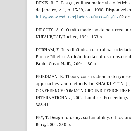
DENIS, R. C. Design, cultura material e o fetichi
de Janeiro, v. 1, p. 15-39, out. 1998. Disponível 
http://www.esdi.uerj.br/arcos/arcos-01/01-
02.art
DIEGUES, A. C. O mito moderno da natureza into
NUPAUB/USP/Hucitec, 1994. 163 p.
DURHAM, E. R. A dinâmica cultural na socieda
Eunice Ribeiro. A dinâmica da cultura: ensaios 
Paulo: Cosac Naify, 2004. 480 p.
FRIEDMAN, K. Theory construction in design rese
approaches, and methods. In: SHACKLETON, J.; 
CONFERENCE COMMON GROUND DESIGN RESE
INTERNATIONAL., 2002, Londres. Proceedings…L
388-414.
FRY, T. Design futuring: sustainability, ethics, a
Berg, 2009. 256 p.