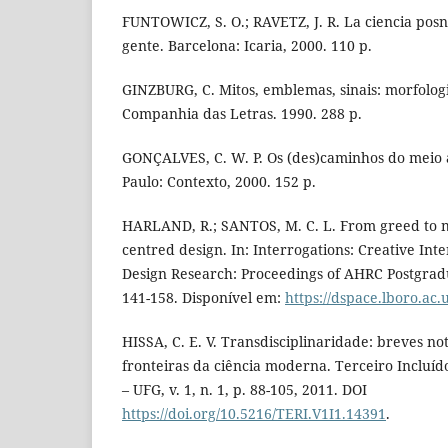
FUNTOWICZ, S. O.; RAVETZ, J. R. La ciencia posn
gente. Barcelona: Icaria, 2000. 110 p.
GINZBURG, C. Mitos, emblemas, sinais: morfologia
Companhia das Letras. 1990. 288 p.
GONÇALVES, C. W. P. Os (des)caminhos do meio 
Paulo: Contexto, 2000. 152 p.
HARLAND, R.; SANTOS, M. C. L. From greed to 
centred design. In: Interrogations: Creative Inte
Design Research: Proceedings of AHRC Postgrad
141-158. Disponível em:
https://dspace.lboro.ac
HISSA, C. E. V. Transdisciplinaridade: breves not
fronteiras da ciência moderna. Terceiro Incluíd
– UFG, v. 1, n. 1, p. 88-105, 2011. DOI
https://doi.org/10.5216/TERI.V1I1.14391
.