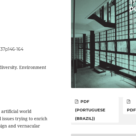
2i37p146-164
 diversity. Environment
PDF
(PORTUGUESE
PDF
artificial world
issues trying to enrich
(BRAZIL))
sign and vernacular