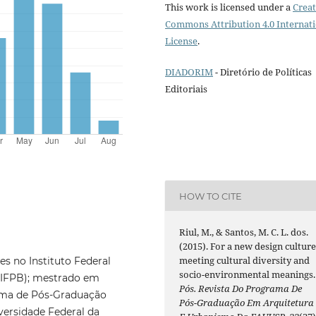
This work is licensed under a
Creat
Commons Attribution 4.0 Internat
License
.
DIADORIM
- Diretório de Políticas
Editoriais
HOW TO CITE
Riul, M., & Santos, M. C. L. dos.
(2015). For a new design culture
meeting cultural diversity and
s no Instituto Federal
socio-environmental meanings.
 (IFPB); mestrado em
Pós. Revista Do Programa De
ma de Pós-Graduação
Pós-Graduação Em Arquitetura
ersidade Federal da