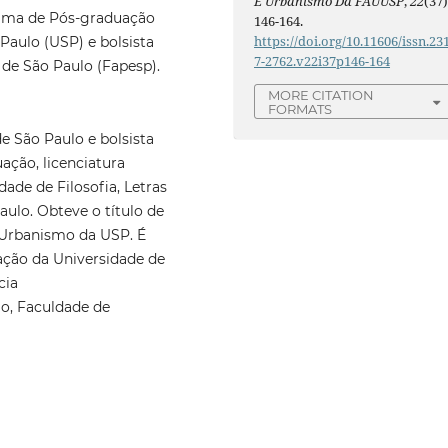
E Urbanismo Da FAUUSP
,
22
(37)
rama de Pós-graduação
146-164.
https://doi.org/10.11606/issn.23
Paulo (USP) e bolsista
7-2762.v22i37p146-164
de São Paulo (Fapesp).
MORE CITATION
FORMATS
e São Paulo e bolsista
ção, licenciatura
ade de Filosofia, Letras
ulo. Obteve o título de
e Urbanismo da USP. É
ção da Universidade de
cia
o, Faculdade de