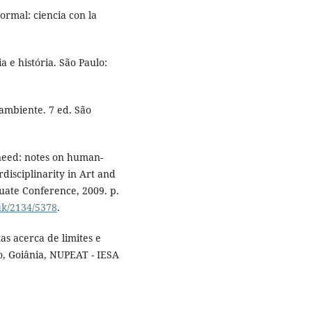
ormal: ciencia con la
 e história. São Paulo:
ambiente. 7 ed. São
need: notes on human-
rdisciplinarity in Art and
uate Conference, 2009. p.
.uk/2134/5378
.
as acerca de limites e
o, Goiânia, NUPEAT - IESA