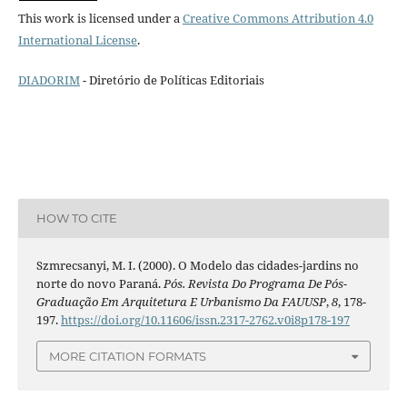
This work is licensed under a
Creative Commons Attribution 4.0
International License
.
DIADORIM
- Diretório de Políticas Editoriais
HOW TO CITE
Szmrecsanyi, M. I. (2000). O Modelo das cidades-jardins no
norte do novo Paraná.
Pós. Revista Do Programa De Pós-
Graduação Em Arquitetura E Urbanismo Da FAUUSP
,
8
, 178-
197.
https://doi.org/10.11606/issn.2317-2762.v0i8p178-197
MORE CITATION FORMATS