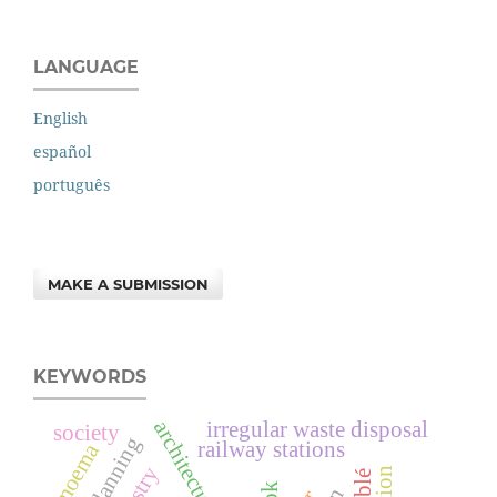
LANGUAGE
English
español
português
MAKE A SUBMISSION
KEYWORDS
irregular waste disposal
society
railway stations
moema