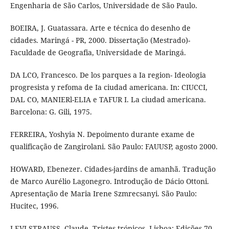
Engenharia de São Carlos, Universidade de São Paulo.
BOEIRA, J. Guatassara. Arte e técnica do desenho de
cidades. Maringá - PR, 2000. Dissertação (Mestrado)-
Faculdade de Geografia, Universidade de Maringá.
DA LCO, Francesco. De los parques a Ia region- Ideologia
progresista y refoma de Ia ciudad americana. In: CIUCCI,
DAL CO, MANIERl-ELIA e TAFUR I. La ciudad americana.
Barcelona: G. Gili, 1975.
FERREIRA, Yoshyia N. Depoimento durante exame de
qualificação de Zangirolani. São Paulo: FAUUSP, agosto 2000.
HOWARD, Ebenezer. Cidades-jardins de amanhã. Tradução
de Marco Aurélio Lagonegro. Introdução de Dácio Ottoni.
Apresentação de Maria Irene Szmrecsanyi. São Paulo:
Hucitec, 1996.
LEVI-STRAUSS, Claude. Tristes trópicos. Lisboa: Edições 70,