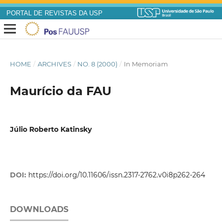
PORTAL DE REVISTAS DA USP
HOME
/
ARCHIVES
/
NO. 8 (2000)
/
In Memoriam
Maurício da FAU
Júlio Roberto Katinsky
DOI:
https://doi.org/10.11606/issn.2317-2762.v0i8p262-264
DOWNLOADS