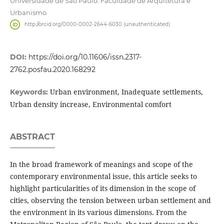
Universidade de São Paulo. Faculdade de Arquitetura e
Urbanismo
http://orcid.org/0000-0002-2644-6030 (unauthenticated)
DOI:
https://doi.org/10.11606/issn.2317-
2762.posfau.2020.168292
Urban environment, Inadequate settlements,
Keywords:
Urban density increase, Environmental comfort
ABSTRACT
In the broad framework of meanings and scope of the
contemporary environmental issue, this article seeks to
highlight particularities of its dimension in the scope of
cities, observing the tension between urban settlement and
the environment in its various dimensions. From the