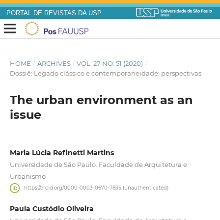
PORTAL DE REVISTAS DA USP
HOME
/
ARCHIVES
/
VOL. 27 NO. 51 (2020)
/
Dossiê: Legado clássico e contemporaneidade: perspectivas
The urban environment as an
issue
Maria Lúcia Refinetti Martins
Universidade de São Paulo. Faculdade de Arquitetura e
Urbanismo
https://orcid.org/0000-0003-0670-7835 (unauthenticated)
Paula Custódio Oliveira