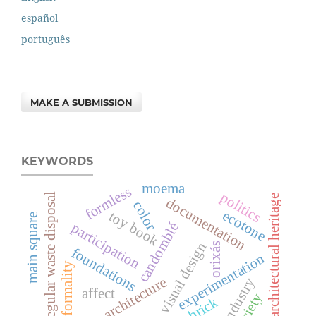
español
português
MAKE A SUBMISSION
KEYWORDS
moema
formless
politics
irregular waste disposal
architectural heritage
documentation
color
ecotone
toy book
main square
candomblé
participation
visual design
orixás
foundations
experimentation
informality
modern architecture
clay industry
affect
society
brick