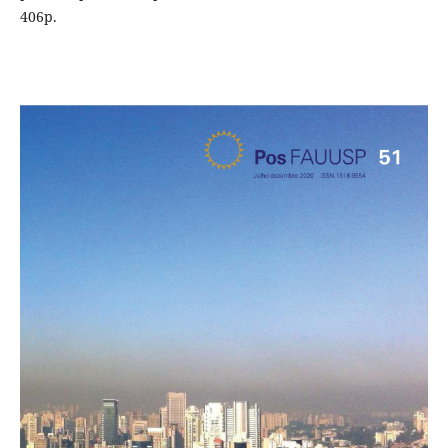
406p.