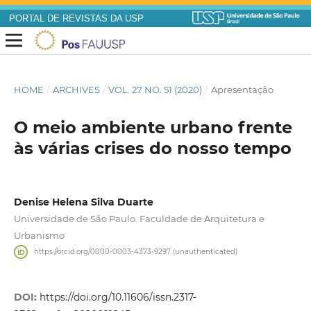
PORTAL DE REVISTAS DA USP
HOME
/
ARCHIVES
/
VOL. 27 NO. 51 (2020)
/
Apresentação
O meio ambiente urbano frente
às várias crises do nosso tempo
Denise Helena Silva Duarte
Universidade de São Paulo. Faculdade de Arquitetura e
Urbanismo
https://orcid.org/0000-0003-4373-9297 (unauthenticated)
DOI:
https://doi.org/10.11606/issn.2317-