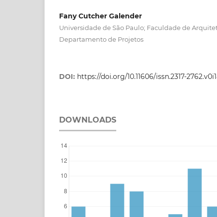
Fany Cutcher Galender
Universidade de São Paulo; Faculdade de Arquite
Departamento de Projetos
DOI:
https://doi.org/10.11606/issn.2317-2762.v0
DOWNLOADS