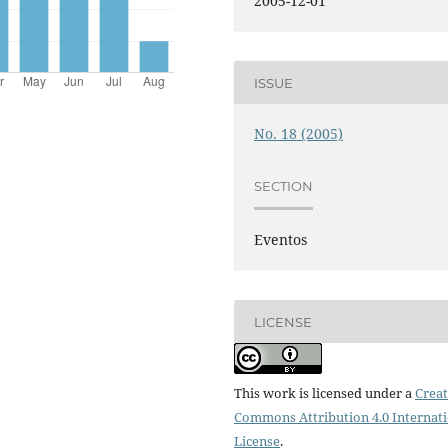
2005-12-01
ISSUE
No. 18 (2005)
SECTION
Eventos
LICENSE
This work is licensed under a
Creat
Commons Attribution 4.0 Internat
License
.