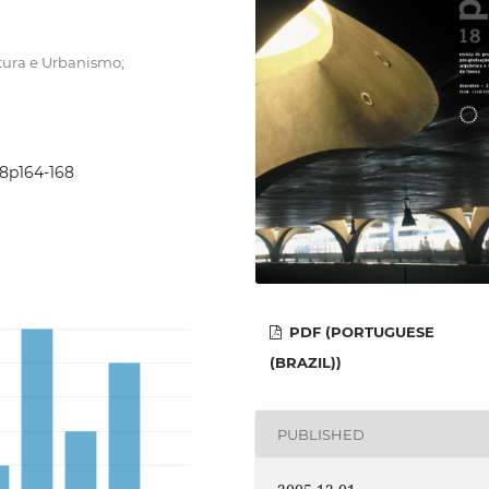
tura e Urbanismo;
i18p164-168
PDF (PORTUGUESE
(BRAZIL))
PUBLISHED