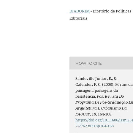
DIADORIM
- Diretório de Políticas
Editoriais
HOW TO CITE
Sandeville Júnior, E., &
Galender, F. C. (2005). Fórum da
paisagem: paisagens da
resistência.
Pós. Revista Do
Programa De Pós-Graduação E
Arquitetura E Urbanismo Da
FAUUSP
,
18
, 164-168.
https://doi.org/10.11606/issn.23
7-2762.v0i18p164-168