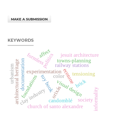
MAKE A SUBMISSION
KEYWORDS
affect
formless
jesuit architecture
politics
towns-planning
documentation
architectural heritage
railway stations
urbanism
ecotone
experimentation
tensioning
color
toy book
foundations
brick
visual design
orixás
clay industry
informality
society
candomblé
church of santo alexandre