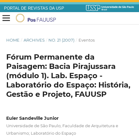
PORTAL DE REVISTAS DA USP
HOME
/
ARCHIVES
/
NO. 21 (2007)
/
Eventos
Fórum Permanente da
Paisagem: Bacia Pirajussara
(módulo 1). Lab. Espaço -
Laboratório do Espaço: História,
Gestão e Projeto, FAUUSP
Euler Sandeville Junior
Universidade de São Paulo; Faculdade de Arquitetura e
Urbanismo; Laboratório do Espaço